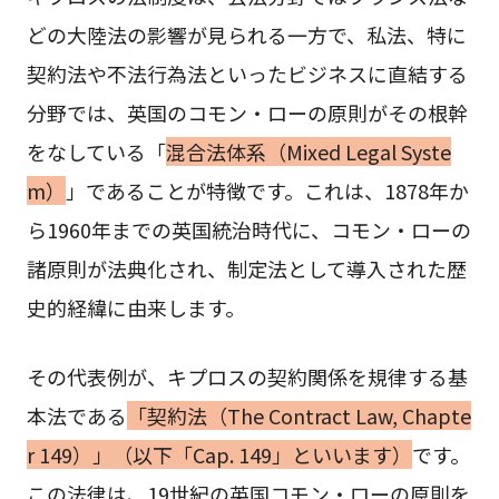
どの大陸法の影響が見られる一方で、私法、特に
契約法や不法行為法といったビジネスに直結する
分野では、英国のコモン・ローの原則がその根幹
をなしている「
混合法体系（Mixed Legal Syste
m）
」であることが特徴です。これは、1878年か
ら1960年までの英国統治時代に、コモン・ローの
諸原則が法典化され、制定法として導入された歴
史的経緯に由来します。
その代表例が、キプロスの契約関係を規律する基
本法である
「契約法（The Contract Law, Chapte
r 149）」（以下「Cap. 149」といいます）
です。
この法律は、19世紀の英国コモン・ローの原則を