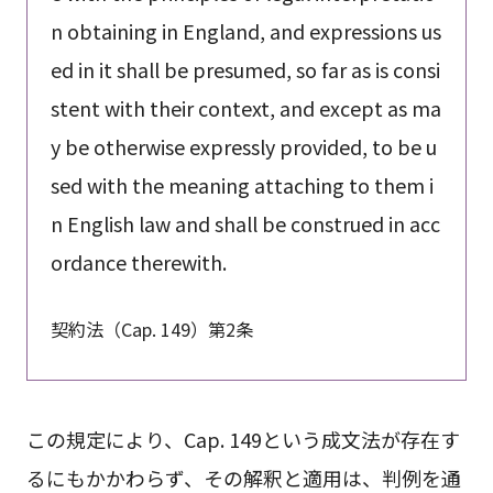
n obtaining in England, and expressions us
ed in it shall be presumed, so far as is consi
stent with their context, and except as ma
y be otherwise expressly provided, to be u
sed with the meaning attaching to them i
n English law and shall be construed in acc
ordance therewith.
契約法（Cap. 149）第2条
この規定により、Cap. 149という成文法が存在す
るにもかかわらず、その解釈と適用は、判例を通