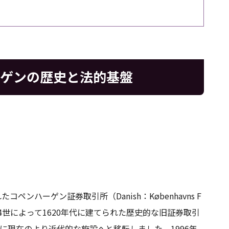
ーゲンの歴史と法的基盤
コペンハーゲン証券取引所（Danish：Københavns F
ン4世によって1620年代に建てられた歴史的な旧証券取引
4年に現在のより近代的な施設へと移転しました。1996年