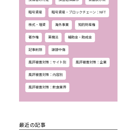
暗号資産
暗号資産・ブロックチェーン：NFT
株式・増資
海外事業
知的財産権
著作権
薬機法
補助金・助成金
記事削除
誹謗中傷
風評被害対策：サイト別
風評被害対策：企業
風評被害対策：内容別
風評被害対策：飲食業界
最近の記事