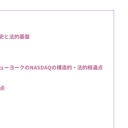
歴史と法的基盤
ニューヨークのNASDAQの構造的・法的相違点
点
」