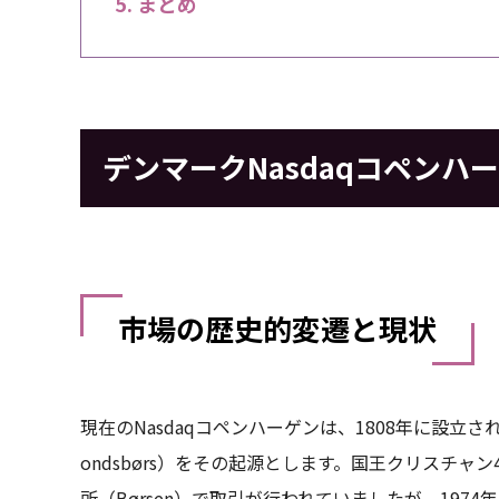
まとめ
デンマークNasdaqコペンハ
市場の歴史的変遷と現状
現在のNasdaqコペンハーゲンは、1808年に設立された
ondsbørs）をその起源とします。国王クリスチャ
所（Børsen）で取引が行われていましたが、197