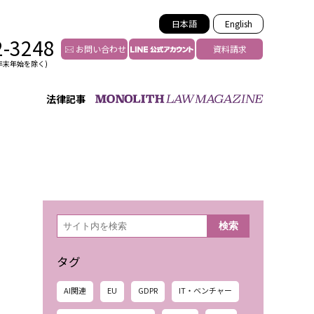
日本語
English
2-3248
お問い合わせ
資料請求
年末年始を除く)
法律記事
インフルエンサー法務
トゥー
YouTuberの法務サポート
の投稿者特定
VTuberの法務サポート
の風評被害対策
TikTok等ショート動画
害者の弁護
YouTube等SNSのM&A
検
検索
索
グ汚染の削除対策
等活動の削除
タグ
AI関連
EU
GDPR
IT・ベンチャー