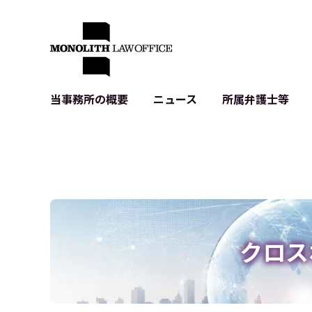
当事務所の概要
ニュース
所属弁護士等
代表弁護士の挨拶
IT・ベンチャーの企業法務
各種企業のIT・知財
当事務所のクライアントの例
契約書作成・レビュー等
システム開発関連
クライアントの声
個人情報保護法関連
アプリ等の利用規
出版書籍等
株式・M&A関連法務
暗号資産・ブロッ
アクセス
IPO（上場）支援
生成AI関連法務
記事・LPの薬機
クロス
D2C等の不正転
サイバー犯罪の刑