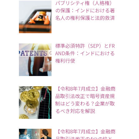
パブリシティ権（人格権）
の保護：インドにおける著
名人の権利保護と法的救済
標準必須特許（SEP）とFR
AND条件：インドにおける
権利行使
【令和8年7月成立】金融商
品取引法改正で暗号資産規
制はどう変わる？企業が取
るべき対応を解説
【令和8年7月成立】金融商
品取引法改正の4つの柱と