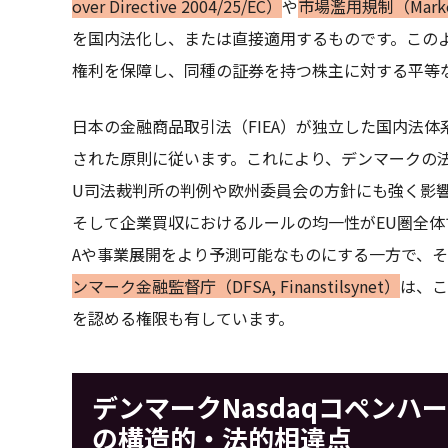
over Directive 2004/25/EC）
や
市場濫用規制（Market A
を国内法化し、または直接適用するものです。この
権利を保障し、同種の証券を持つ株主に対する平等
日本の金融商品取引法（FIEA）が独立した国内法
された原則に従います。これにより、デンマークの
U司法裁判所の判例や欧州委員会の方針にも強く影
そして企業買収におけるルールの均一性がEU圏全体
Aや事業展開をより予測可能なものにする一方で、そ
ンマーク金融監督庁（DFSA, Finanstilsynet）
は、こ
を認める権限も有しています。
デンマークNasdaqコペンハ
の構造的・法的相違点