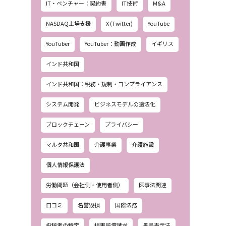
IT・ベンチャー：契約書
IT技術
M&A
NASDAQ上場支援
X (Twitter)
YouTube
YouTuber
YouTuber：動画作成
イギリス
インド共和国
インド共和国：税務・規制・コンプライアンス
システム開発
ビジネスモデルの適法化
ブロックチェーン
プライバシー
マルタ共和国
介護事業
介護施設
個人情報保護法
労働問題（会社側・使用者側）
医事法関連
口コミ
名誉毀損
国際法務
投稿者の特定
損害賠償請求
景品表示法