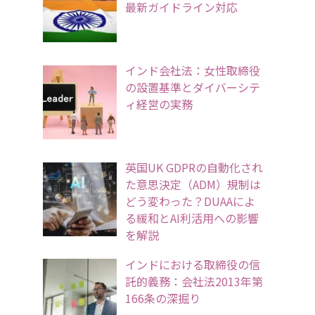
最新ガイドライン対応
インド会社法：女性取締役
の設置基準とダイバーシテ
ィ経営の実務
英国UK GDPRの自動化され
た意思決定（ADM）規制は
どう変わった？DUAAによ
る緩和とAI利活用への影響
を解説
インドにおける取締役の信
託的義務：会社法2013年第
166条の深掘り