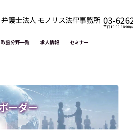
03-626
弁護士法人 モノリス法律事務所
平日10:00-18:00
(
取扱分野一覧
求人情報
セミナー
法務
クロスボーダー
風評被害対策
法務
国際法務・海外事業
デジタルタ
約整備
国際法務・日本進出
誹謗中傷等
クチェーン
NASDAQ上場支援
上場企業等
GDPR対応支援
誹謗中傷加
法等チェック
リスティン
ボーダー
売対策
過去の芸能
事告訴等