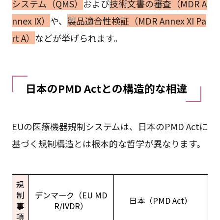
システム（QMS）
および
技術文書の審査（MDR A
nnex IX）
や、
製品適合性検証（MDR Annex XI Pa
rt A）
などが挙げられます。
日本のPMD Actとの構造的な相違
EUの医療機器規制システムは、日本のPMD Actに
基づく規制構造とは根本的な哲学が異なります。
規
制
デンマーク（EU MD
日本（PMD Act）
事
R/IVDR）
項