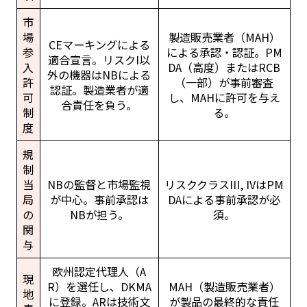
市
場
製造販売業者（MAH）
CEマーキングによる
参
による承認・認証。PM
適合宣言。リスクI以
入
DA（高度）またはRCB
外の機器はNBによる
許
（一部）が事前審査
認証。製造業者が適
可
し、MAHに許可を与え
合責任を負う。
制
る。
度
規
制
当
NBの監督と市場監視
リスククラスIII, IVはPM
局
が中心。事前承認は
DAによる事前承認が必
の
NBが担う。
須。
関
与
欧州認定代理人（A
現
R）を選任し、DKMA
MAH（製造販売業者）
地
に登録。ARは技術文
が製品の最終的な責任