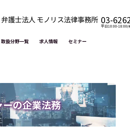
03-626
弁護士法人 モノリス法律事務所
平日10:00-18:00
(
取扱分野一覧
求人情報
セミナー
法務
クロスボーダー
風評被害対策
法務
国際法務・海外事業
デジタルタ
約整備
国際法務・日本進出
誹謗中傷等
クチェーン
NASDAQ上場支援
上場企業等
GDPR対応支援
誹謗中傷加
法等チェック
リスティン
ャーの企業法務
売対策
過去の芸能
事告訴等