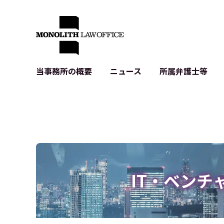
当事務所の概要
ニュース
所属弁護士等
代表弁護士の挨拶
IT・ベンチャーの企業法務
各種企業のIT・知財
当事務所のクライアントの例
契約書作成・レビュー等
システム開発関連
クライアントの声
個人情報保護法関連
アプリ等の利用規
出版書籍等
株式・M&A関連法務
暗号資産・ブロッ
アクセス
IPO（上場）支援
生成AI関連法務
記事・LPの薬機
IT・ベンチ
D2C等の不正転
サイバー犯罪の刑