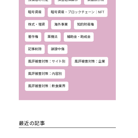
暗号資産
暗号資産・ブロックチェーン：NFT
株式・増資
海外事業
知的財産権
著作権
薬機法
補助金・助成金
記事削除
誹謗中傷
風評被害対策：サイト別
風評被害対策：企業
風評被害対策：内容別
風評被害対策：飲食業界
最近の記事