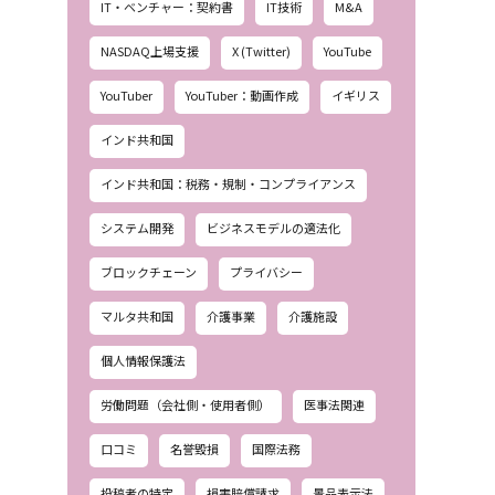
IT・ベンチャー：契約書
IT技術
M&A
NASDAQ上場支援
X (Twitter)
YouTube
YouTuber
YouTuber：動画作成
イギリス
インド共和国
インド共和国：税務・規制・コンプライアンス
システム開発
ビジネスモデルの適法化
ブロックチェーン
プライバシー
マルタ共和国
介護事業
介護施設
個人情報保護法
労働問題（会社側・使用者側）
医事法関連
口コミ
名誉毀損
国際法務
投稿者の特定
損害賠償請求
景品表示法