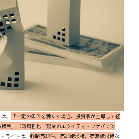
とは、
「一定の条件を満たす場合、投資家が主導して経
きる権利」（磯崎哲也『起業のエクイティ・ファイナン
グ・ライトは、
強制売却件、売却請求権、売渡請求権
な