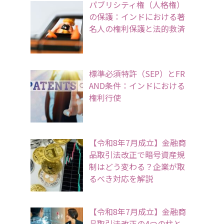
パブリシティ権（人格権）
の保護：インドにおける著
名人の権利保護と法的救済
標準必須特許（SEP）とFR
AND条件：インドにおける
権利行使
【令和8年7月成立】金融商
品取引法改正で暗号資産規
制はどう変わる？企業が取
るべき対応を解説
【令和8年7月成立】金融商
品取引法改正の4つの柱と