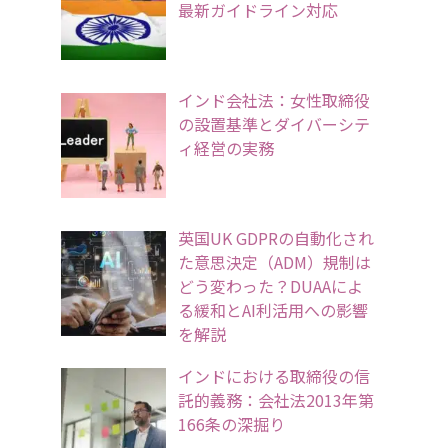
最新ガイドライン対応
インド会社法：女性取締役
の設置基準とダイバーシテ
ィ経営の実務
英国UK GDPRの自動化され
た意思決定（ADM）規制は
どう変わった？DUAAによ
る緩和とAI利活用への影響
を解説
インドにおける取締役の信
託的義務：会社法2013年第
166条の深掘り