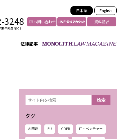
日本語
English
2-3248
お問い合わせ
資料請求
年末年始を除く)
法律記事
インフルエンサー法務
トゥー
YouTuberの法務サポート
の投稿者特定
VTuberの法務サポート
の風評被害対策
TikTok等ショート動画
害者の弁護
YouTube等SNSのM&A
検
検索
索
グ汚染の削除対策
等活動の削除
タグ
AI関連
EU
GDPR
IT・ベンチャー