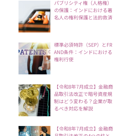
パブリシティ権（人格権）
の保護：インドにおける著
名人の権利保護と法的救済
標準必須特許（SEP）とFR
AND条件：インドにおける
権利行使
【令和8年7月成立】金融商
品取引法改正で暗号資産規
制はどう変わる？企業が取
るべき対応を解説
【令和8年7月成立】金融商
品取引法改正の4つの柱と