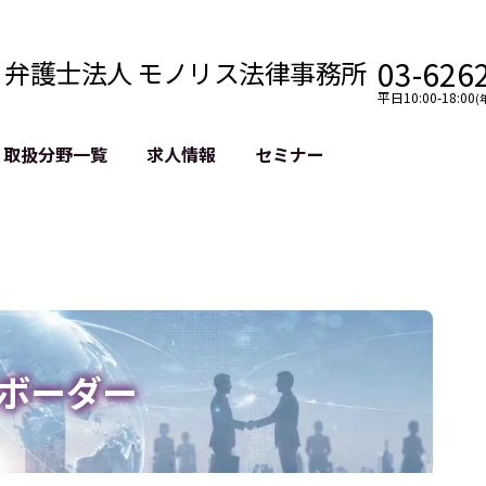
03-626
弁護士法人 モノリス法律事務所
平日10:00-18:00
(
取扱分野一覧
求人情報
セミナー
法務
クロスボーダー
風評被害対策
法務
国際法務・海外事業
デジタルタ
約整備
国際法務・日本進出
誹謗中傷等
クチェーン
NASDAQ上場支援
上場企業等
GDPR対応支援
誹謗中傷加
法等チェック
リスティン
ボーダー
売対策
過去の芸能
事告訴等