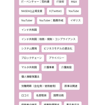
IT・ベンチャー：契約書
IT技術
M&A
NASDAQ上場支援
X (Twitter)
YouTube
YouTuber
YouTuber：動画作成
イギリス
インド共和国
インド共和国：税務・規制・コンプライアンス
システム開発
ビジネスモデルの適法化
ブロックチェーン
プライバシー
マルタ共和国
介護事業
介護施設
個人情報保護法
労働問題（会社側・使用者側）
医事法関連
口コミ
名誉毀損
国際法務
投稿者の特定
損害賠償請求
景品表示法