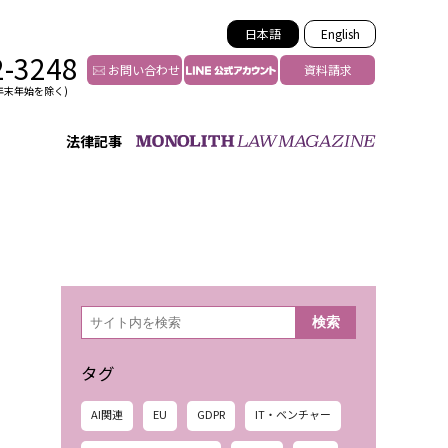
日本語
English
2-3248
お問い合わせ
資料請求
年末年始を除く)
法律記事
インフルエンサー法務
トゥー
YouTuberの法務サポート
の投稿者特定
VTuberの法務サポート
の風評被害対策
TikTok等ショート動画
害者の弁護
YouTube等SNSのM&A
検
検索
索
グ汚染の削除対策
等活動の削除
タグ
AI関連
EU
GDPR
IT・ベンチャー