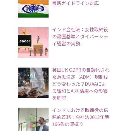
最新ガイドライン対応
インド会社法：女性取締役
の設置基準とダイバーシテ
ィ経営の実務
英国UK GDPRの自動化され
た意思決定（ADM）規制は
どう変わった？DUAAによ
る緩和とAI利活用への影響
を解説
インドにおける取締役の信
託的義務：会社法2013年第
166条の深掘り