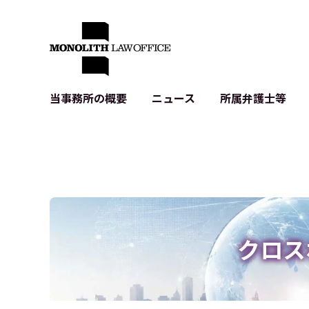
当事務所の概要
ニュース
所属弁護士等
代表弁護士の挨拶
IT・ベンチャーの企業法務
各種企業のIT・知財
当事務所のクライアントの例
契約書作成・レビュー等
システム開発関連
クライアントの声
個人情報保護法関連
アプリ等の利用規
出版書籍等
株式・M&A関連法務
暗号資産・ブロッ
アクセス
IPO（上場）支援
生成AI関連法務
記事・LPの薬機
クロス
D2C等の不正転
サイバー犯罪の刑