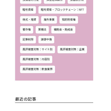
暗号資産
暗号資産・ブロックチェーン：NFT
株式・増資
海外事業
知的財産権
著作権
薬機法
補助金・助成金
記事削除
誹謗中傷
風評被害対策：サイト別
風評被害対策：企業
風評被害対策：内容別
風評被害対策：飲食業界
最近の記事