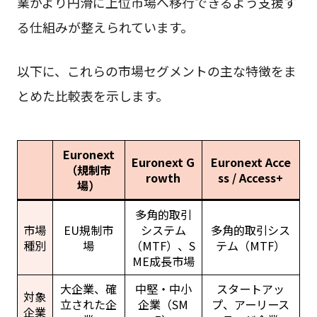
業がより円滑に上位市場へ移行できるよう支援す
る仕組みが整えられています。
以下に、これらの市場セグメントの主な特徴をま
とめた比較表を示します。
Euronext
Euronext G
Euronext Acce
（規制市
rowth
ss / Access+
場）
多角的取引
市場
EU規制市
システム
多角的取引シス
種別
場
（MTF）、S
テム（MTF）
ME成長市場
大企業、確
中堅・中小
スタートアッ
対象
立された企
企業（SM
プ、アーリース
企業