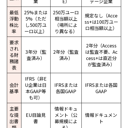
業
E）
テージ企業
最低
25%または
250万ユーロ
規定なし（Acce
浮動
5%（ただ
相当額以上
ss+は100万ユー
株比
し500万ユ
（場所によ
ロ相当額以上）
率
ーロ以上）
り異なる）
要求
2年分（Access
され
3年分（監
2年分（監査
は監査不要、Ac
る財
査済み）
済み）
cess+は直近分
務諸
が監査済み）
表
IFRS（非E
会計
U企業は日
IFRSまたは
IFRSまたは各国
基準
本GAAP等
各国GAAP
GAAP
も可）
主要
情報ドキュ
な提
EU目論見
メント（公
情報ドキュメン
出書
書
募規模によ
ト
類
る）