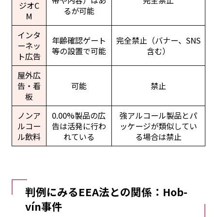
ジオC
るが可能
M
インタ
年齢確認ゲート
完全禁止（バナー、SNS
ーネッ
等の設置で可能
含む）
ト広告
屋外広
告・看
可能
禁止
板
ノンア
0.00%製品の広
強アルコール製品とパ
ルコー
告は活発に行わ
ッケージが類似してい
ル飲料
れている
る場合は禁止
判例にみるEEA法との関係：Hob-
vín事件