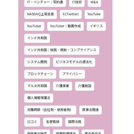
IT・ベンチャー：契約書
IT技術
M&A
NASDAQ上場支援
X (Twitter)
YouTube
YouTuber
YouTuber：動画作成
イギリス
インド共和国
インド共和国：税務・規制・コンプライアンス
システム開発
ビジネスモデルの適法化
ブロックチェーン
プライバシー
マルタ共和国
介護事業
介護施設
個人情報保護法
労働問題（会社側・使用者側）
医事法関連
口コミ
名誉毀損
国際法務
投稿者の特定
損害賠償請求
景品表示法