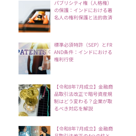
パブリシティ権（人格権）
の保護：インドにおける著
名人の権利保護と法的救済
標準必須特許（SEP）とFR
AND条件：インドにおける
権利行使
【令和8年7月成立】金融商
品取引法改正で暗号資産規
制はどう変わる？企業が取
るべき対応を解説
【令和8年7月成立】金融商
品取引法改正の4つの柱と