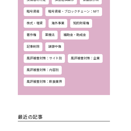
暗号資産
暗号資産・ブロックチェーン：NFT
株式・増資
海外事業
知的財産権
著作権
薬機法
補助金・助成金
記事削除
誹謗中傷
風評被害対策：サイト別
風評被害対策：企業
風評被害対策：内容別
風評被害対策：飲食業界
最近の記事