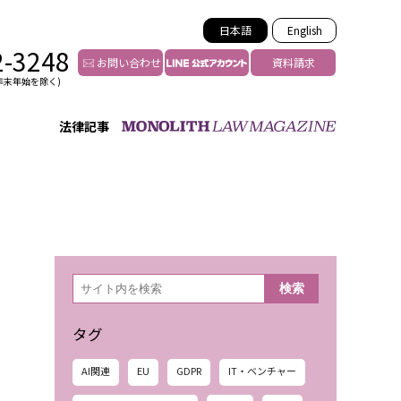
日本語
English
2-3248
お問い合わせ
資料請求
年末年始を除く)
法律記事
インフルエンサー法務
トゥー
YouTuberの法務サポート
の投稿者特定
VTuberの法務サポート
の風評被害対策
TikTok等ショート動画
害者の弁護
YouTube等SNSのM&A
検
検索
索
グ汚染の削除対策
等活動の削除
タグ
AI関連
EU
GDPR
IT・ベンチャー