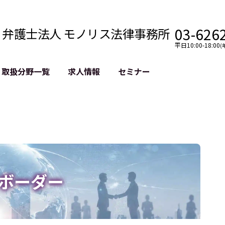
03-626
弁護士法人 モノリス法律事務所
平日10:00-18:00
(
取扱分野一覧
求人情報
セミナー
法務
クロスボーダー
風評被害対策
法務
国際法務・海外事業
デジタルタ
約整備
国際法務・日本進出
誹謗中傷等
クチェーン
NASDAQ上場支援
上場企業等
GDPR対応支援
誹謗中傷加
法等チェック
リスティン
ボーダー
売対策
過去の芸能
事告訴等