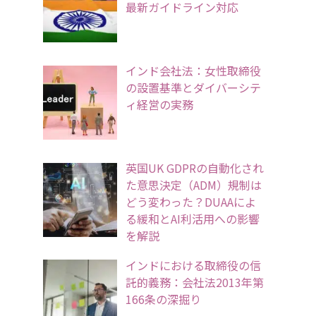
最新ガイドライン対応
インド会社法：女性取締役
の設置基準とダイバーシテ
ィ経営の実務
英国UK GDPRの自動化され
た意思決定（ADM）規制は
どう変わった？DUAAによ
る緩和とAI利活用への影響
を解説
インドにおける取締役の信
託的義務：会社法2013年第
166条の深掘り