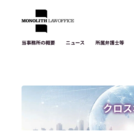
当事務所の概要
ニュース
所属弁護士等
代表弁護士の挨拶
IT・ベンチャーの企業法務
各種企業のIT・知財
当事務所のクライアントの例
契約書作成・レビュー等
システム開発関連
クライアントの声
個人情報保護法関連
アプリ等の利用規
出版書籍等
株式・M&A関連法務
暗号資産・ブロッ
アクセス
IPO（上場）支援
生成AI関連法務
記事・LPの薬機
クロス
D2C等の不正転
サイバー犯罪の刑