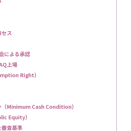
い
ロセス
総会による承認
DAQ上場
ion Right）
imum Cash Condition）
blic Equity）
た審査基準