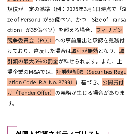
規模が一定の基準（例：2025年3月1日時点で「Si
ze of Person」が85億ペソ、かつ「Size of Transa
ction」が35億ペソ）を超える場合、
フィリピン
競争委員会（PCC）
への事前届出と承認を義務付
けており、違反した場合は
取引が無効
となり、
取
引額の最大5%の罰金
が科せられます。また、上
場企業のM&Aでは、
証券規制法（Securities Regu
lation Code, R.A. No. 8799）
に基づき、
公開買付
け（Tender Offer）
の義務が生じる場合がありま
す。
外国人投資ネガティブリスト