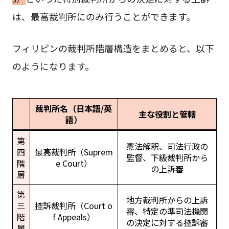
は、最高裁判所にのみ行うことができます。
フィリピンの裁判所階層構造をまとめると、以下
のようになります。
裁判所名（日本語/英
主な役割と管轄
語）
第
憲法解釈、司法行政の
四
最高裁判所（Suprem
監督、下級裁判所から
階
e Court）
の上訴審
層
第
地方裁判所からの上訴
三
控訴裁判所（Court o
審、特定の準司法機関
階
f Appeals）
の決定に対する控訴審
層