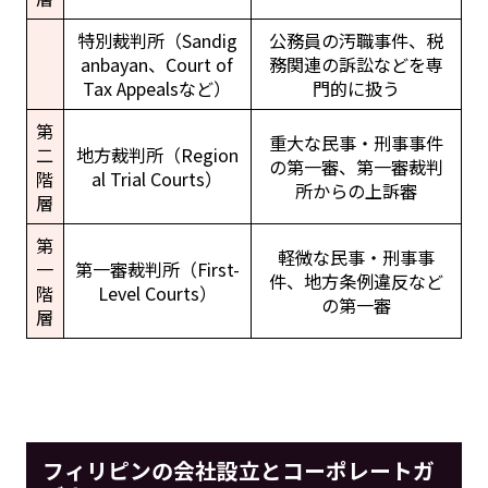
特別裁判所（Sandig
公務員の汚職事件、税
anbayan、Court of
務関連の訴訟などを専
Tax Appealsなど）
門的に扱う
第
重大な民事・刑事事件
二
地方裁判所（Region
の第一審、第一審裁判
階
al Trial Courts）
所からの上訴審
層
第
軽微な民事・刑事事
一
第一審裁判所（First-
件、地方条例違反など
階
Level Courts）
の第一審
層
フィリピンの会社設立とコーポレートガ