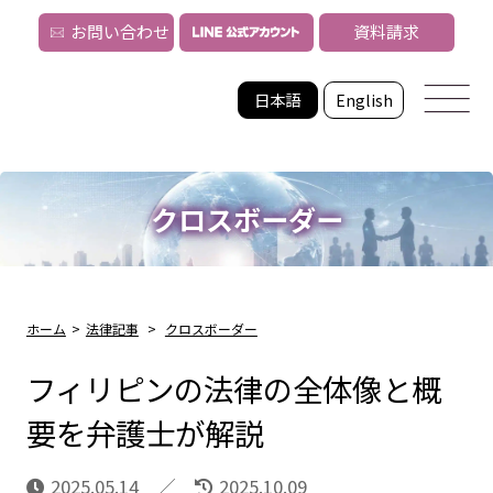
お問い合わせ
資料請求
日本語
English
クロスボーダー
ホーム
>
法律記事
>
クロスボーダー
フィリピンの法律の全体像と概
要を弁護士が解説
2025.05.14
2025.10.09