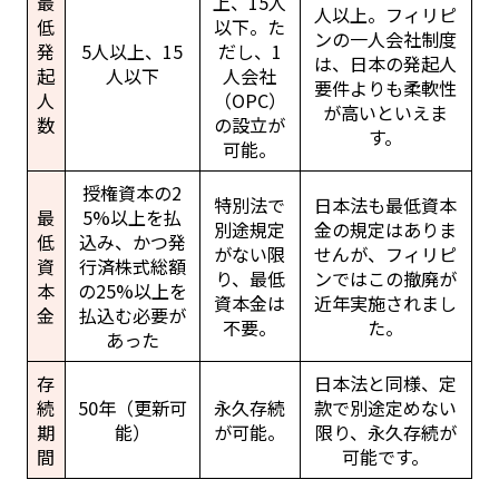
最
上、15人
人以上。フィリピ
低
以下。た
ンの一人会社制度
発
5人以上、15
だし、1
は、日本の発起人
起
人以下
人会社
要件よりも柔軟性
人
（OPC）
が高いといえま
数
の設立が
す。
可能。
授権資本の2
特別法で
日本法も最低資本
最
5%以上を払
別途規定
金の規定はありま
低
込み、かつ発
がない限
せんが、フィリピ
資
行済株式総額
り、最低
ンではこの撤廃が
本
の25%以上を
資本金は
近年実施されまし
金
払込む必要が
不要。
た。
あった
存
日本法と同様、定
続
50年（更新可
永久存続
款で別途定めない
期
能）
が可能。
限り、永久存続が
間
可能です。