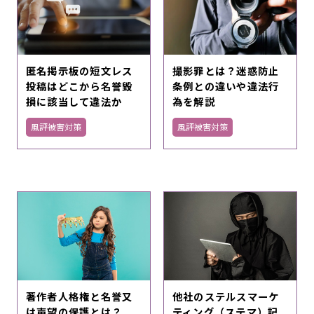
匿名掲示板の短文レス
撮影罪とは？迷惑防止
投稿はどこから名誉毀
条例との違いや違法行
損に該当して違法か
為を解説
風評被害対策
風評被害対策
著作者人格権と名誉又
他社のステルスマーケ
は声望の保護とは？
ティング（ステマ）記