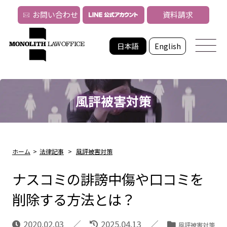
お問い合わせ
資料請求
日本語
English
風評被害対策
ホーム
>
法律記事
>
風評被害対策
ナスコミの誹謗中傷や口コミを
削除する方法とは？
2020.02.03
2025.04.13
風評被害対策