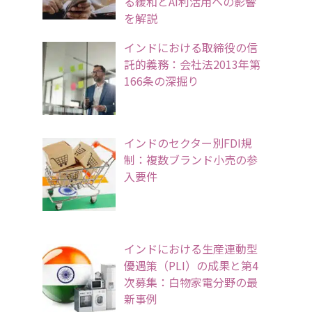
る緩和とAI利活用への影響
を解説
インドにおける取締役の信
託的義務：会社法2013年第
166条の深掘り
インドのセクター別FDI規
制：複数ブランド小売の参
入要件
インドにおける生産連動型
優遇策（PLI）の成果と第4
次募集：白物家電分野の最
新事例