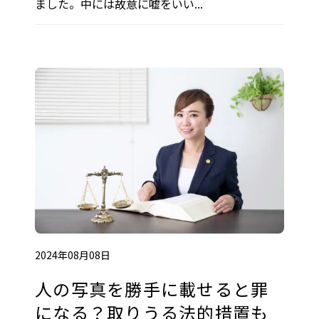
ました。中には故意に嘘をいい...
2024年08月08日
人の写真を勝手に載せると罪
になる？取りうる法的措置も