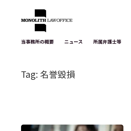
当事務所の概要
ニュース
所属弁護士等
代表弁護士の挨拶
IT・ベンチャーの企業法務
各種企業のIT・知財
当事務所のクライアントの例
契約書作成・レビュー等
システム開発関連
Tag: 名誉毀損
クライアントの声
個人情報保護法関連
アプリ等の利用規
出版書籍等
株式・M&A関連法務
暗号資産・ブロッ
アクセス
IPO（上場）支援
生成AI関連法務
記事・LPの薬機
D2C等の不正転
サイバー犯罪の刑