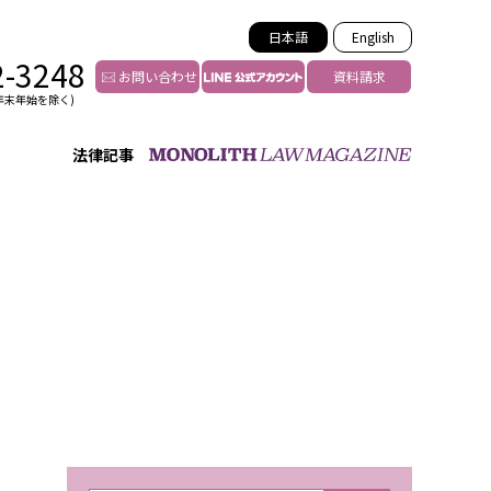
日本語
English
2-3248
お問い合わせ
資料請求
年末年始を除く)
法律記事
インフルエンサー法務
トゥー
YouTuberの法務サポート
の投稿者特定
VTuberの法務サポート
の風評被害対策
TikTok等ショート動画
害者の弁護
YouTube等SNSのM&A
グ汚染の削除対策
等活動の削除