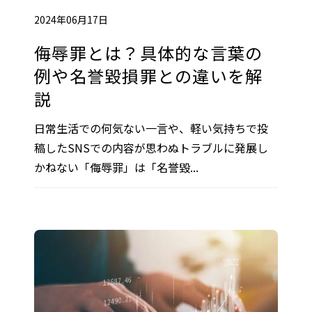
2024年06月17日
侮辱罪とは？具体的な言葉の
例や名誉毀損罪との違いを解
説
日常生活での何気ない一言や、軽い気持ちで投
稿したSNSでの内容が思わぬトラブルに発展し
かねない「侮辱罪」は「名誉毀...