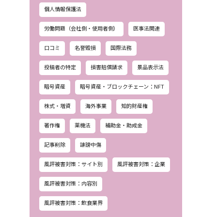
個人情報保護法
労働問題（会社側・使用者側）
医事法関連
口コミ
名誉毀損
国際法務
投稿者の特定
損害賠償請求
景品表示法
暗号資産
暗号資産・ブロックチェーン：NFT
株式・増資
海外事業
知的財産権
著作権
薬機法
補助金・助成金
記事削除
誹謗中傷
風評被害対策：サイト別
風評被害対策：企業
風評被害対策：内容別
風評被害対策：飲食業界