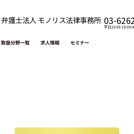
03-626
弁護士法人 モノリス法律事務所
平日10:00-18:00
(
取扱分野一覧
求人情報
セミナー
法務
クロスボーダー
風評被害対策
法務
国際法務・海外事業
デジタルタ
約整備
国際法務・日本進出
誹謗中傷等
クチェーン
NASDAQ上場支援
上場企業等
GDPR対応支援
誹謗中傷加
法等チェック
リスティン
売対策
過去の芸能
事告訴等