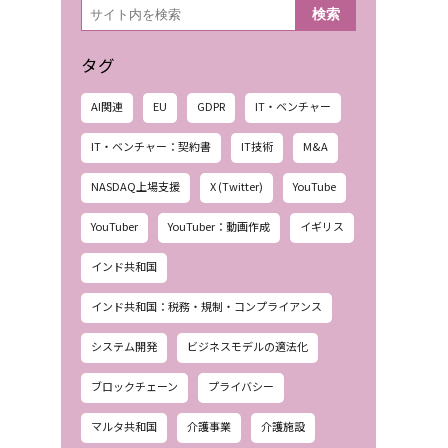
検
検索
索
タグ
AI関連
EU
GDPR
IT・ベンチャー
IT・ベンチャー：契約書
IT技術
M&A
NASDAQ上場支援
X (Twitter)
YouTube
YouTuber
YouTuber：動画作成
イギリス
インド共和国
インド共和国：税務・規制・コンプライアンス
システム開発
ビジネスモデルの適法化
ブロックチェーン
プライバシー
マルタ共和国
介護事業
介護施設