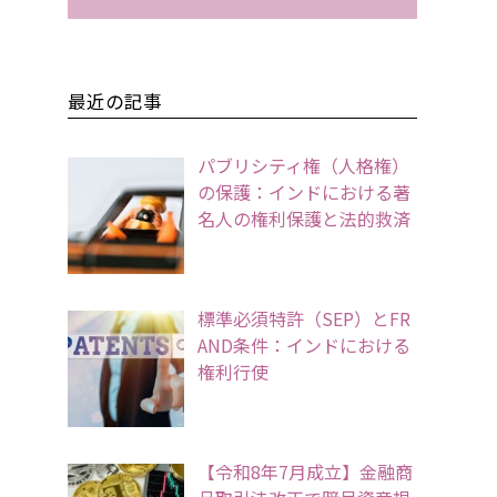
最近の記事
パブリシティ権（人格権）
の保護：インドにおける著
名人の権利保護と法的救済
標準必須特許（SEP）とFR
AND条件：インドにおける
権利行使
【令和8年7月成立】金融商