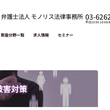
03-626
弁護士法人 モノリス法律事務所
平日10:00-18:00
(
取扱分野一覧
求人情報
セミナー
法務
クロスボーダー
風評被害対策
法務
国際法務・海外事業
デジタルタ
約整備
国際法務・日本進出
誹謗中傷等
クチェーン
NASDAQ上場支援
上場企業等
GDPR対応支援
誹謗中傷加
法等チェック
リスティン
被害対策
売対策
過去の芸能
事告訴等