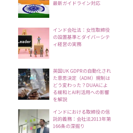
最新ガイドライン対応
インド会社法：女性取締役
の設置基準とダイバーシテ
ィ経営の実務
英国UK GDPRの自動化され
た意思決定（ADM）規制は
どう変わった？DUAAによ
る緩和とAI利活用への影響
を解説
インドにおける取締役の信
託的義務：会社法2013年第
166条の深掘り