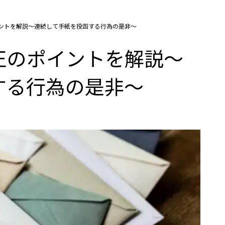
ントを解説～連続して手紙を投函する行為の是非～
正のポイントを解説～
する行為の是非～