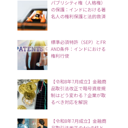
パブリシティ権（人格権）
の保護：インドにおける著
名人の権利保護と法的救済
標準必須特許（SEP）とFR
AND条件：インドにおける
権利行使
【令和8年7月成立】金融商
品取引法改正で暗号資産規
制はどう変わる？企業が取
るべき対応を解説
【令和8年7月成立】金融商
品取引法改正の4つの柱と