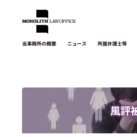
当事務所の概要
ニュース
所属弁護士等
代表弁護士の挨拶
IT・ベンチャーの企業法務
各種企業のIT・知財
当事務所のクライアントの例
契約書作成・レビュー等
システム開発関連
クライアントの声
個人情報保護法関連
アプリ等の利用規
出版書籍等
株式・M&A関連法務
暗号資産・ブロッ
アクセス
IPO（上場）支援
生成AI関連法務
記事・LPの薬機
風評
D2C等の不正転
サイバー犯罪の刑