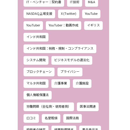
IT・ベンチャー：契約書
IT技術
M&A
NASDAQ上場支援
X (Twitter)
YouTube
YouTuber
YouTuber：動画作成
イギリス
インド共和国
インド共和国：税務・規制・コンプライアンス
システム開発
ビジネスモデルの適法化
ブロックチェーン
プライバシー
マルタ共和国
介護事業
介護施設
個人情報保護法
労働問題（会社側・使用者側）
医事法関連
口コミ
名誉毀損
国際法務
投稿者の特定
損害賠償請求
景品表示法