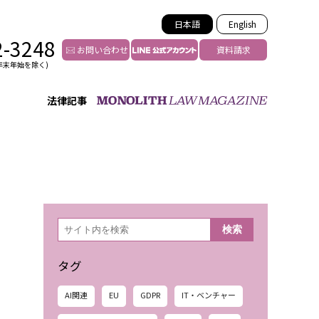
日本語
English
2-3248
お問い合わせ
資料請求
年末年始を除く)
法律記事
インフルエンサー法務
トゥー
YouTuberの法務サポート
の投稿者特定
VTuberの法務サポート
の風評被害対策
TikTok等ショート動画
害者の弁護
YouTube等SNSのM&A
検
検索
索
グ汚染の削除対策
等活動の削除
タグ
AI関連
EU
GDPR
IT・ベンチャー