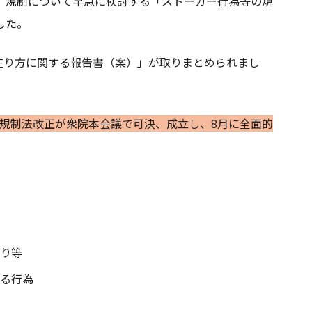
、規制について早急に検討する「ストーカー行為等の規
した。
の在り方に関する報告書（案）」が取りまとめられまし
カー規制法改正が衆院本会議で可決、成立し、8月に全面的
り等
る行為