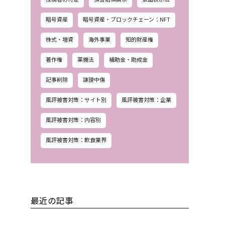
暗号資産
暗号資産・ブロックチェーン：NFT
株式・増資
海外事業
知的財産権
著作権
薬機法
補助金・助成金
記事削除
誹謗中傷
風評被害対策：サイト別
風評被害対策：企業
風評被害対策：内容別
風評被害対策：飲食業界
最近の記事