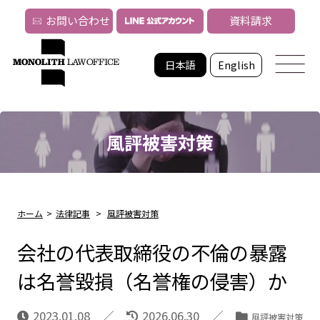
お問い合わせ
資料請求
日本語
English
風評被害対策
ホーム
>
法律記事
>
風評被害対策
会社の代表取締役の不倫の暴露
は名誉毀損（名誉権の侵害）か
2023.01.08
2026.06.30
風評被害対策