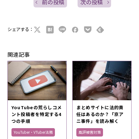
前の投稿
次の投稿
シェアする：
関連記事
YouTubeの荒らしコメ
まとめサイトに法的責
ント投稿者を特定する4
任はあるのか？「京ア
つの手順
ニ事件」を読み解く
YouTuber・VTuber法務
風評被害対策