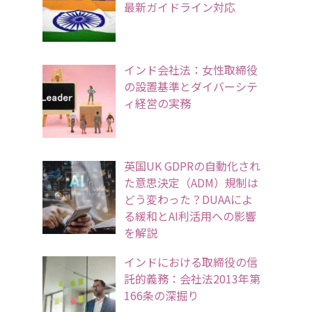
最新ガイドライン対応
インド会社法：女性取締役
の設置基準とダイバーシテ
ィ経営の実務
英国UK GDPRの自動化され
た意思決定（ADM）規制は
どう変わった？DUAAによ
る緩和とAI利活用への影響
を解説
インドにおける取締役の信
託的義務：会社法2013年第
166条の深掘り