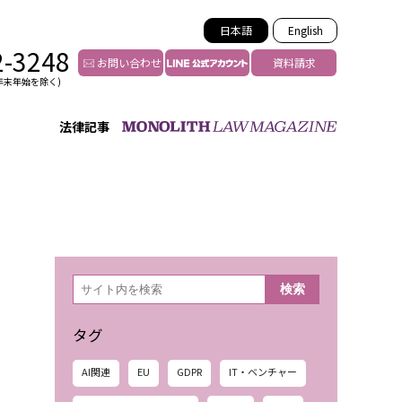
日本語
English
2-3248
お問い合わせ
資料請求
年末年始を除く)
法律記事
インフルエンサー法務
トゥー
YouTuberの法務サポート
の投稿者特定
VTuberの法務サポート
の風評被害対策
TikTok等ショート動画
害者の弁護
YouTube等SNSのM&A
検
検索
索
グ汚染の削除対策
等活動の削除
タグ
AI関連
EU
GDPR
IT・ベンチャー