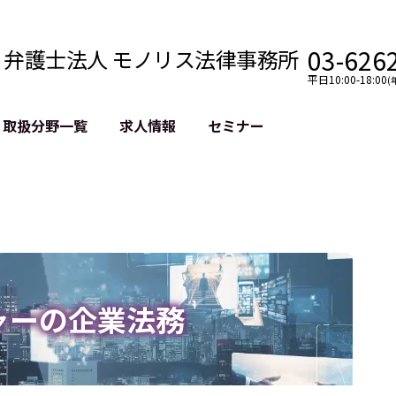
03-626
弁護士法人 モノリス法律事務所
平日10:00-18:00
(
取扱分野一覧
求人情報
セミナー
法務
クロスボーダー
風評被害対策
法務
国際法務・海外事業
デジタルタ
約整備
国際法務・日本進出
誹謗中傷等
クチェーン
NASDAQ上場支援
上場企業等
GDPR対応支援
誹謗中傷加
法等チェック
リスティン
ャーの企業法務
売対策
過去の芸能
事告訴等