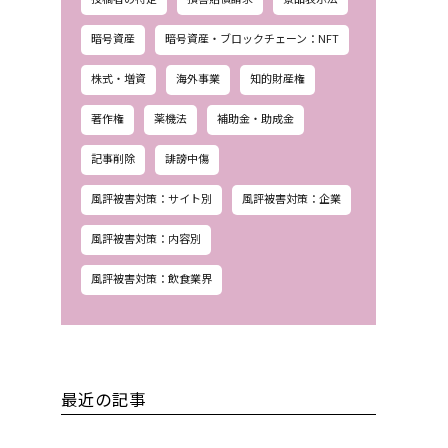
暗号資産
暗号資産・ブロックチェーン：NFT
株式・増資
海外事業
知的財産権
著作権
薬機法
補助金・助成金
記事削除
誹謗中傷
風評被害対策：サイト別
風評被害対策：企業
風評被害対策：内容別
風評被害対策：飲食業界
最近の記事