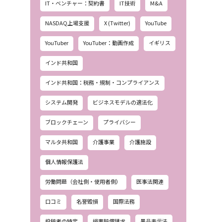
IT・ベンチャー：契約書
IT技術
M&A
NASDAQ上場支援
X (Twitter)
YouTube
YouTuber
YouTuber：動画作成
イギリス
インド共和国
インド共和国：税務・規制・コンプライアンス
システム開発
ビジネスモデルの適法化
ブロックチェーン
プライバシー
マルタ共和国
介護事業
介護施設
個人情報保護法
労働問題（会社側・使用者側）
医事法関連
口コミ
名誉毀損
国際法務
投稿者の特定
損害賠償請求
景品表示法