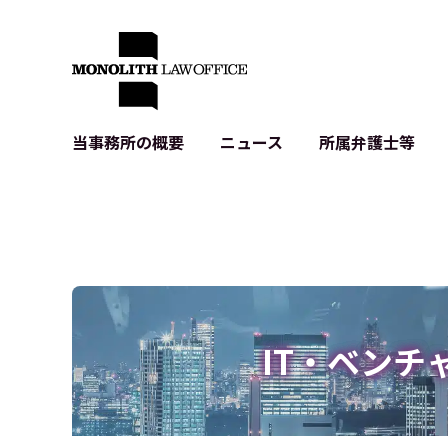
当事務所の概要
ニュース
所属弁護士等
代表弁護士の挨拶
IT・ベンチャーの企業法務
各種企業のIT・知財
当事務所のクライアントの例
契約書作成・レビュー等
システム開発関連
クライアントの声
個人情報保護法関連
アプリ等の利用規
出版書籍等
株式・M&A関連法務
暗号資産・ブロッ
アクセス
IPO（上場）支援
生成AI関連法務
記事・LPの薬機
IT・ベンチ
D2C等の不正転
サイバー犯罪の刑