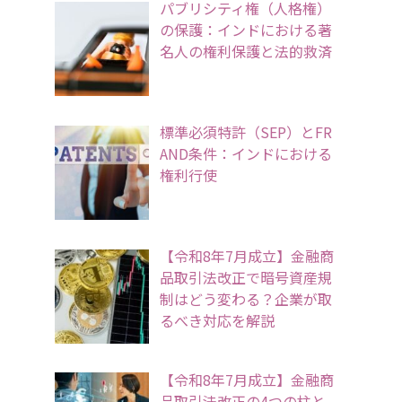
パブリシティ権（人格権）
の保護：インドにおける著
名人の権利保護と法的救済
標準必須特許（SEP）とFR
AND条件：インドにおける
権利行使
【令和8年7月成立】金融商
品取引法改正で暗号資産規
制はどう変わる？企業が取
るべき対応を解説
【令和8年7月成立】金融商
品取引法改正の4つの柱と