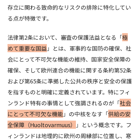
存立に関わる致命的なリスクの排除に特化してい
る点が特徴です。
法律第2条において、審査の保護法益となる「
極
めて重要な国益
」とは、軍事的な国防の確保、社
会にとって不可欠な機能の維持、国家安全保障の
確保、そして欧州連合の機能に関する条約第52条
および第65条に準拠した公共の秩序と安全の保護
を指すものと明確に定義されています。特にフィ
ンランド特有の事情として強調されるのが「
社会
にとって不可欠な機能
」の中核をなす「
供給の安
全保障（Huoltovarmuus）
」という概念です。フ
ィンランドは地理的に欧州の周縁部に位置し、寒