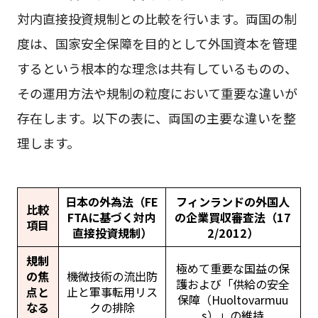
対内直接投資規制との比較を行います。両国の制
度は、国家安全保障を目的として外国資本を管理
するという根本的な理念は共有しているものの、
その運用方法や規制の粒度において重要な違いが
存在します。以下の表に、両国の主要な違いを整
理します。
日本の外為法（FE
フィンランドの外国人
比較
FTAに基づく対内
の企業買収審査法（17
項目
直接投資規制）
2/2012）
規制
極めて重要な国益の保
の焦
機微技術の流出防
護および「供給の安全
点と
止と軍事転用リス
保障（Huoltovarmuu
なる
クの排除
s）」の維持