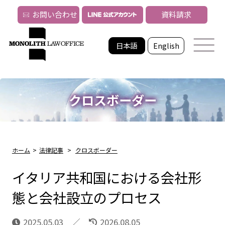
お問い合わせ
資料請求
日本語
English
クロスボーダー
ホーム
>
法律記事
>
クロスボーダー
イタリア共和国における会社形
態と会社設立のプロセス
2025.05.03
2026.08.05