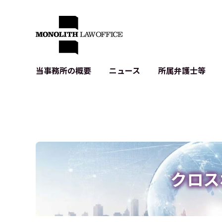
当事務所の概要
ニュース
所属弁護士等
代表弁護士の挨拶
IT・ベンチャーの企業法務
各種企業のIT・知財
当事務所のクライアントの例
契約書作成・レビュー等
システム開発関連
クライアントの声
個人情報保護法関連
アプリ等の利用規
出版書籍等
株式・M&A関連法務
暗号資産・ブロッ
アクセス
IPO（上場）支援
生成AI関連法務
記事・LPの薬機
クロス
D2C等の不正転
サイバー犯罪の刑