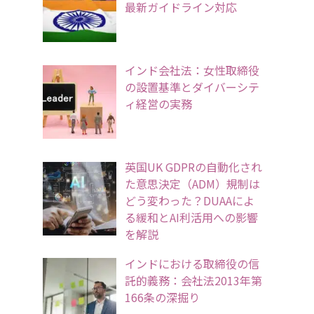
最新ガイドライン対応
インド会社法：女性取締役
の設置基準とダイバーシテ
ィ経営の実務
英国UK GDPRの自動化され
た意思決定（ADM）規制は
どう変わった？DUAAによ
る緩和とAI利活用への影響
を解説
インドにおける取締役の信
託的義務：会社法2013年第
166条の深掘り