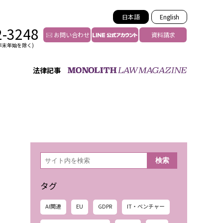
日本語
English
2-3248
お問い合わせ
資料請求
年末年始を除く)
法律記事
インフルエンサー法務
トゥー
YouTuberの法務サポート
の投稿者特定
VTuberの法務サポート
の風評被害対策
TikTok等ショート動画
害者の弁護
YouTube等SNSのM&A
検
検索
索
グ汚染の削除対策
等活動の削除
タグ
AI関連
EU
GDPR
IT・ベンチャー