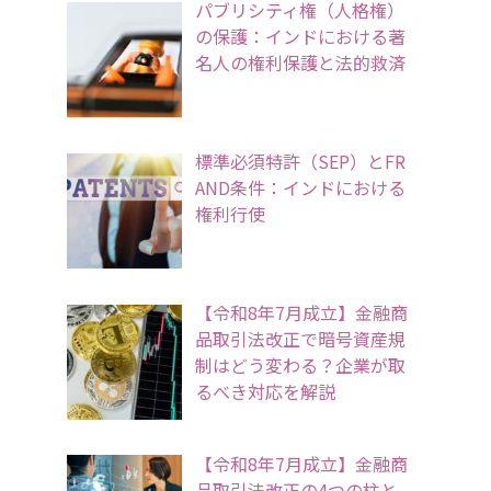
パブリシティ権（人格権）
の保護：インドにおける著
名人の権利保護と法的救済
標準必須特許（SEP）とFR
AND条件：インドにおける
権利行使
【令和8年7月成立】金融商
品取引法改正で暗号資産規
制はどう変わる？企業が取
るべき対応を解説
【令和8年7月成立】金融商
品取引法改正の4つの柱と