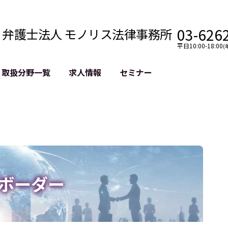
03-626
弁護士法人 モノリス法律事務所
平日10:00-18:00
(
取扱分野一覧
求人情報
セミナー
法務
クロスボーダー
風評被害対策
法務
国際法務・海外事業
デジタルタ
約整備
国際法務・日本進出
誹謗中傷等
クチェーン
NASDAQ上場支援
上場企業等
GDPR対応支援
誹謗中傷加
法等チェック
リスティン
ボーダー
売対策
過去の芸能
事告訴等