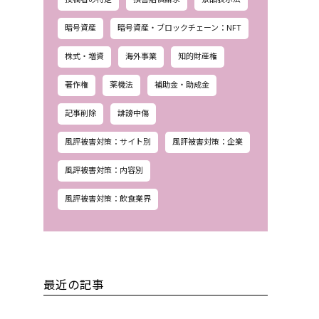
暗号資産
暗号資産・ブロックチェーン：NFT
株式・増資
海外事業
知的財産権
著作権
薬機法
補助金・助成金
記事削除
誹謗中傷
風評被害対策：サイト別
風評被害対策：企業
風評被害対策：内容別
風評被害対策：飲食業界
最近の記事