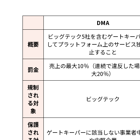
DMA
ビッグテック5社を含むゲートキー
概要
してプラットフォーム上のサービス
止すること
売上の最大10％（連続で違反した
罰金
大20％）
規制
され
ビッグテック
る対
象
保護
され
ゲートキーパーに該当しない事業者
る対
や中堅企業