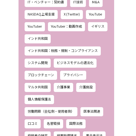
IT・ベンチャー：契約書
IT技術
M&A
NASDAQ上場支援
X (Twitter)
YouTube
YouTuber
YouTuber：動画作成
イギリス
インド共和国
インド共和国：税務・規制・コンプライアンス
システム開発
ビジネスモデルの適法化
ブロックチェーン
プライバシー
マルタ共和国
介護事業
介護施設
個人情報保護法
労働問題（会社側・使用者側）
医事法関連
口コミ
名誉毀損
国際法務
投稿者の特定
損害賠償請求
景品表示法