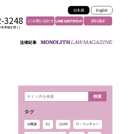
日本語
English
2-3248
お問い合わせ
資料請求
年末年始を除く)
法律記事
インフルエンサー法務
トゥー
YouTuberの法務サポート
の投稿者特定
VTuberの法務サポート
の風評被害対策
TikTok等ショート動画
害者の弁護
YouTube等SNSのM&A
検
検索
索
グ汚染の削除対策
等活動の削除
タグ
AI関連
EU
GDPR
IT・ベンチャー