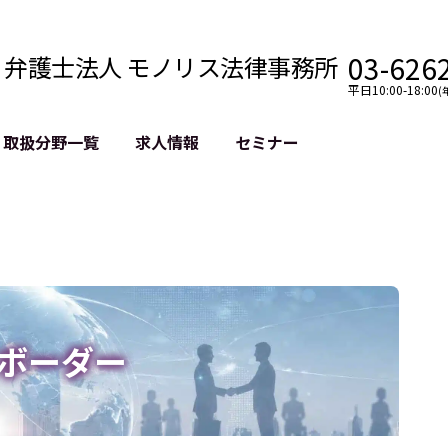
03-626
弁護士法人 モノリス法律事務所
平日10:00-18:00
(
取扱分野一覧
求人情報
セミナー
法務
クロスボーダー
風評被害対策
法務
国際法務・海外事業
デジタルタ
約整備
国際法務・日本進出
誹謗中傷等
クチェーン
NASDAQ上場支援
上場企業等
GDPR対応支援
誹謗中傷加
法等チェック
リスティン
ボーダー
売対策
過去の芸能
事告訴等