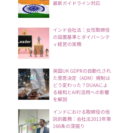
最新ガイドライン対応
インド会社法：女性取締役
の設置基準とダイバーシテ
ィ経営の実務
英国UK GDPRの自動化され
た意思決定（ADM）規制は
どう変わった？DUAAによ
る緩和とAI利活用への影響
を解説
インドにおける取締役の信
託的義務：会社法2013年第
166条の深掘り