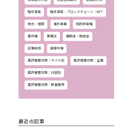
暗号資産
暗号資産・ブロックチェーン：NFT
株式・増資
海外事業
知的財産権
著作権
薬機法
補助金・助成金
記事削除
誹謗中傷
風評被害対策：サイト別
風評被害対策：企業
風評被害対策：内容別
風評被害対策：飲食業界
最近の記事