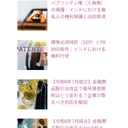
パブリシティ権（人格権）
の保護：インドにおける著
名人の権利保護と法的救済
標準必須特許（SEP）とFR
AND条件：インドにおける
権利行使
【令和8年7月成立】金融商
品取引法改正で暗号資産規
制はどう変わる？企業が取
るべき対応を解説
【令和8年7月成立】金融商
品取引法改正の4つの柱と