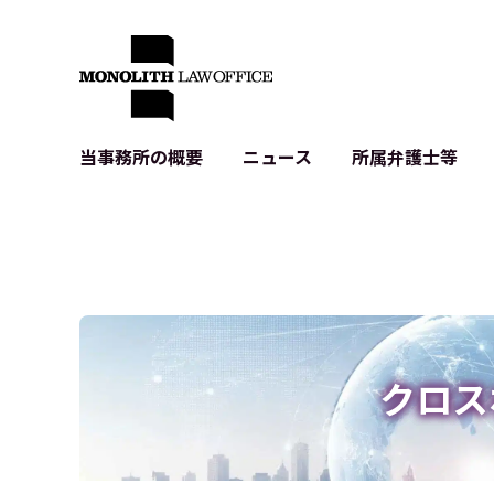
当事務所の概要
ニュース
所属弁護士等
代表弁護士の挨拶
IT・ベンチャーの企業法務
各種企業のIT・知財
当事務所のクライアントの例
契約書作成・レビュー等
システム開発関連
クライアントの声
個人情報保護法関連
アプリ等の利用規
出版書籍等
株式・M&A関連法務
暗号資産・ブロッ
アクセス
IPO（上場）支援
生成AI関連法務
記事・LPの薬機
クロス
D2C等の不正転
サイバー犯罪の刑