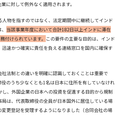
企業に対して例外なく適用されます。
る人物を指すのではなく、法定期間中に継続してインド
は、
当該事業年度において合計182日以上インドに滞在
義務付けられています。
この要件の主要な目的は、インド
、迅速かつ確実に責任を負える連絡窓口を国内に確保す
会社法制との違いを明確に認識しておくことは重要で
締役のうち少なくとも1名は日本に住所を有していなけれ
かし、外国企業の日本への投資を促進する目的から規制
民事局は、代表取締役の全員が日本国外に居住している場
の変更登記を受理するようになりました（合同会社の場