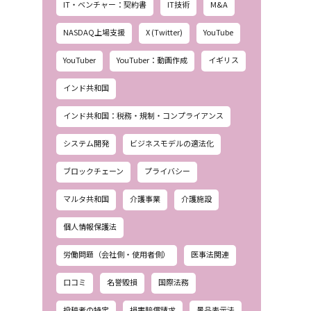
IT・ベンチャー：契約書
IT技術
M&A
NASDAQ上場支援
X (Twitter)
YouTube
YouTuber
YouTuber：動画作成
イギリス
インド共和国
インド共和国：税務・規制・コンプライアンス
システム開発
ビジネスモデルの適法化
ブロックチェーン
プライバシー
マルタ共和国
介護事業
介護施設
個人情報保護法
労働問題（会社側・使用者側）
医事法関連
口コミ
名誉毀損
国際法務
投稿者の特定
損害賠償請求
景品表示法