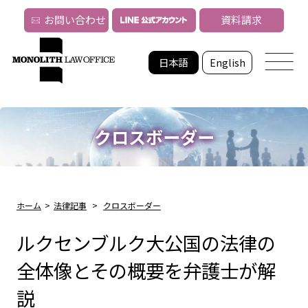
お問い合わせ
資料請求
日本語
English
クロスボーダー
ホーム
>
法律記事
>
クロスボーダー
ルクセンブルク大公国の法律の
全体像とその概要を弁護士が解
説