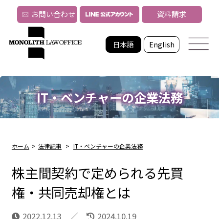
お問い合わせ
資料請求
日本語
English
IT・ベンチャーの企業法務
ホーム
>
法律記事
>
IT・ベンチャーの企業法務
株主間契約で定められる先買
権・共同売却権とは
2022.12.13
2024.10.19