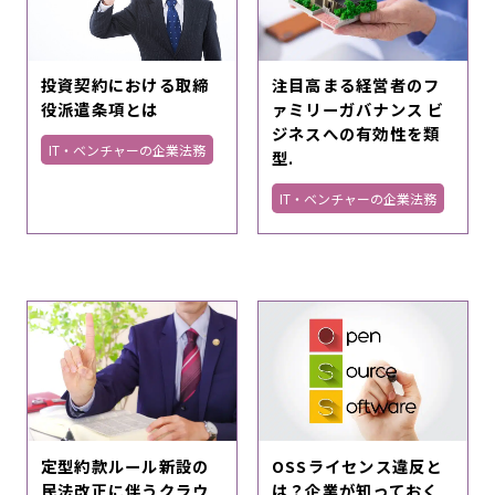
投資契約における取締
注目高まる経営者のフ
役派遣条項とは
ァミリーガバナンス ビ
ジネスへの有効性を類
IT・ベンチャーの企業法務
型.
IT・ベンチャーの企業法務
定型約款ルール新設の
OSSライセンス違反と
民法改正に伴うクラウ
は？企業が知っておく