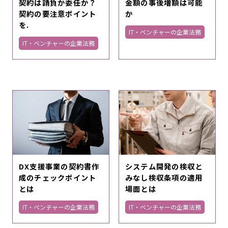
契約は請負か委任か？
金額の事後増額は可能
契約の要注意ポイント
か
を.
IT・ベンチャーの企業法務
IT・ベンチャーの企業法務
DX支援事業の契約書作
システム開発の検収と
成のチェックポイント
みなし検収条項の適用
とは
場面とは
IT・ベンチャーの企業法務
IT・ベンチャーの企業法務