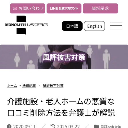
お問い合わせ
資料請求
日本語
English
風評被害対策
ホーム
>
法律記事
>
風評被害対策
介護施設・老人ホームの悪質な
口コミ削除方法を弁護士が解説
2020.09.11
2025.03.22
風評被害対策