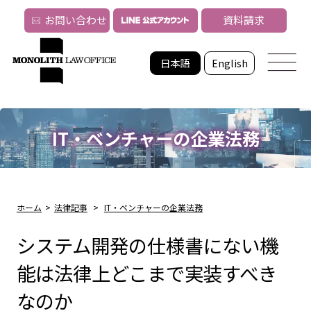
お問い合わせ
資料請求
日本語
English
IT・ベンチャーの企業法務
ホーム
>
法律記事
>
IT・ベンチャーの企業法務
システム開発の仕様書にない機
能は法律上どこまで実装すべき
なのか