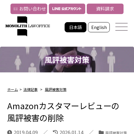
お問い合わせ
資料請求
日本語
English
風評被害対策
ホーム
>
法律記事
>
風評被害対策
Amazonカスタマーレビューの
風評被害の削除
2019.04.09
2026.01.14
風評被害対策