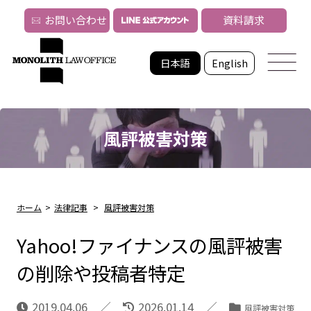
お問い合わせ
資料請求
日本語
English
風評被害対策
ホーム
>
法律記事
>
風評被害対策
Yahoo!ファイナンスの風評被害
の削除や投稿者特定
2019.04.06
2026.01.14
風評被害対策