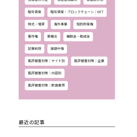
暗号資産
暗号資産・ブロックチェーン：NFT
株式・増資
海外事業
知的財産権
著作権
薬機法
補助金・助成金
記事削除
誹謗中傷
風評被害対策：サイト別
風評被害対策：企業
風評被害対策：内容別
風評被害対策：飲食業界
最近の記事