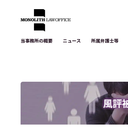
当事務所の概要
ニュース
所属弁護士等
代表弁護士の挨拶
IT・ベンチャーの企業法務
各種企業のIT・知財
当事務所のクライアントの例
契約書作成・レビュー等
システム開発関連
クライアントの声
個人情報保護法関連
アプリ等の利用規
出版書籍等
株式・M&A関連法務
暗号資産・ブロッ
アクセス
IPO（上場）支援
生成AI関連法務
記事・LPの薬機
風評
D2C等の不正転
サイバー犯罪の刑