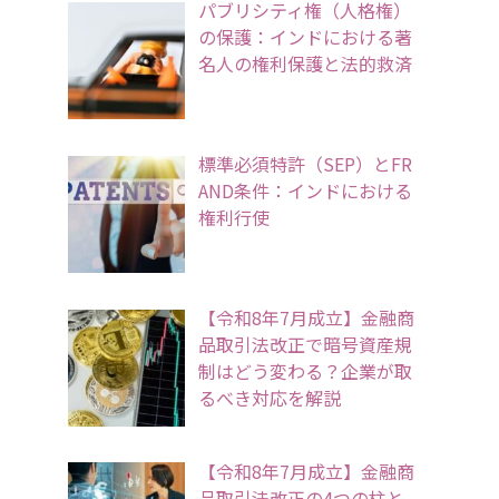
パブリシティ権（人格権）
の保護：インドにおける著
名人の権利保護と法的救済
標準必須特許（SEP）とFR
AND条件：インドにおける
権利行使
【令和8年7月成立】金融商
品取引法改正で暗号資産規
制はどう変わる？企業が取
るべき対応を解説
【令和8年7月成立】金融商
品取引法改正の4つの柱と