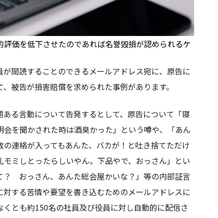
的評価を低下させたのであれば名誉毀損が認められるケ
員が閲読することのできるメールアドレス宛に、原告に
て、被告が損害賠償を求められた事例があります。
題ある言動について告発するとして、原告について「寝
明会を聞かされた時は酒臭かった」という噂や、「あん
故の連絡が入ってもあんた、バカが！と吐き捨てただけ
乳モミしとったらしいやん。下品やで、おっさん」とい
て？ おっさん、あんた総会屋かいな？」等の内部証言
に対する苦情や要望を書き込むためのメールアドレスに
くとも約150名の社員及び役員に対し自動的に配信さ