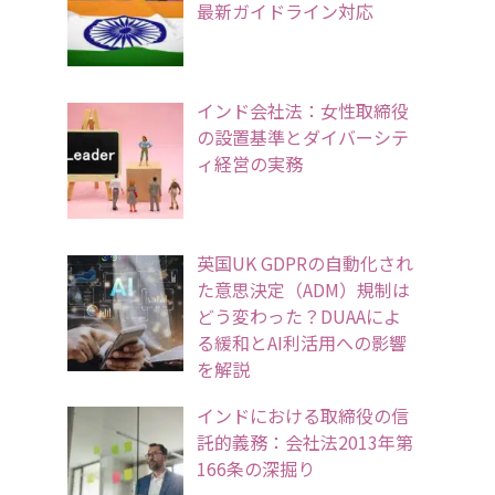
最新ガイドライン対応
インド会社法：女性取締役
の設置基準とダイバーシテ
ィ経営の実務
英国UK GDPRの自動化され
た意思決定（ADM）規制は
どう変わった？DUAAによ
る緩和とAI利活用への影響
を解説
インドにおける取締役の信
託的義務：会社法2013年第
166条の深掘り