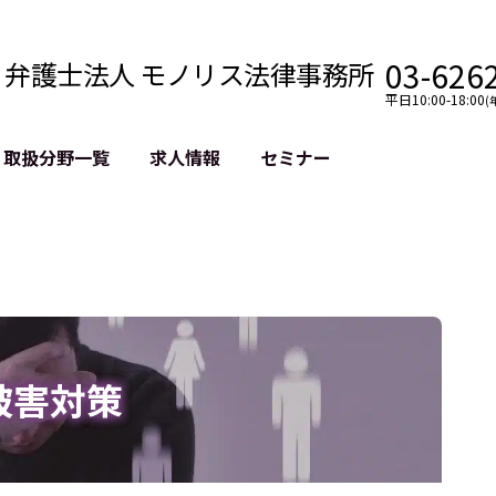
03-626
弁護士法人 モノリス法律事務所
平日10:00-18:00
(
取扱分野一覧
求人情報
セミナー
法務
クロスボーダー
風評被害対策
法務
国際法務・海外事業
デジタルタ
約整備
国際法務・日本進出
誹謗中傷等
クチェーン
NASDAQ上場支援
上場企業等
GDPR対応支援
誹謗中傷加
法等チェック
リスティン
被害対策
売対策
過去の芸能
事告訴等