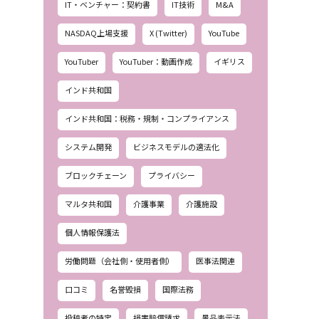
IT・ベンチャー：契約書
IT技術
M&A
NASDAQ上場支援
X (Twitter)
YouTube
YouTuber
YouTuber：動画作成
イギリス
インド共和国
インド共和国：税務・規制・コンプライアンス
システム開発
ビジネスモデルの適法化
ブロックチェーン
プライバシー
マルタ共和国
介護事業
介護施設
個人情報保護法
労働問題（会社側・使用者側）
医事法関連
口コミ
名誉毀損
国際法務
投稿者の特定
損害賠償請求
景品表示法