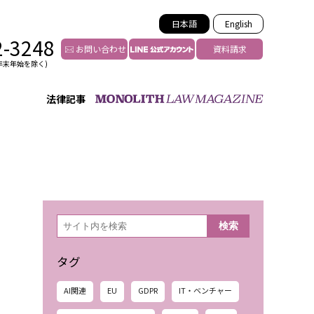
日本語
English
2-3248
お問い合わせ
資料請求
年末年始を除く)
法律記事
インフルエンサー法務
トゥー
YouTuberの法務サポート
の投稿者特定
VTuberの法務サポート
の風評被害対策
TikTok等ショート動画
害者の弁護
YouTube等SNSのM&A
検
検索
索
グ汚染の削除対策
等活動の削除
タグ
AI関連
EU
GDPR
IT・ベンチャー