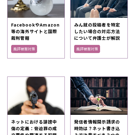
FacebookやAmazon
みん就の投稿者を特定
等の海外サイトと国際
したい場合の対応方法
裁判管轄
について弁護士が解説
風評被害対策
風評被害対策
ネットにおける誹謗中
発信者情報開示請求の
傷の定義：脅迫罪の成
時効は？ネット書き込
立要件や関連する犯罪
みで注意すべき３つの