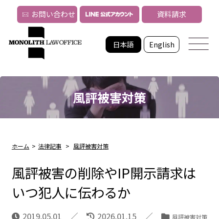
お問い合わせ
資料請求
日本語
English
風評被害対策
ホーム
>
法律記事
>
風評被害対策
風評被害の削除やIP開示請求は
いつ犯人に伝わるか
2019.05.01
2026.01.15
風評被害対策