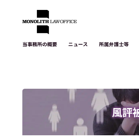
当事務所の概要
ニュース
所属弁護士等
代表弁護士の挨拶
IT・ベンチャーの企業法務
各種企業のIT・知財
当事務所のクライアントの例
契約書作成・レビュー等
システム開発関連
クライアントの声
個人情報保護法関連
アプリ等の利用規
出版書籍等
株式・M&A関連法務
暗号資産・ブロッ
アクセス
IPO（上場）支援
生成AI関連法務
記事・LPの薬機
風評
D2C等の不正転
サイバー犯罪の刑