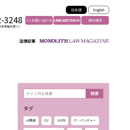
日本語
English
2-3248
お問い合わせ
資料請求
年末年始を除く)
法律記事
インフルエンサー法務
トゥー
YouTuberの法務サポート
の投稿者特定
VTuberの法務サポート
の風評被害対策
TikTok等ショート動画
害者の弁護
YouTube等SNSのM&A
検
検索
索
グ汚染の削除対策
等活動の削除
タグ
AI関連
EU
GDPR
IT・ベンチャー