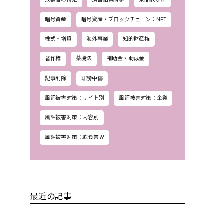
暗号資産
暗号資産・ブロックチェーン：NFT
株式・増資
海外事業
知的財産権
著作権
薬機法
補助金・助成金
記事削除
誹謗中傷
風評被害対策：サイト別
風評被害対策：企業
風評被害対策：内容別
風評被害対策：飲食業界
最近の記事