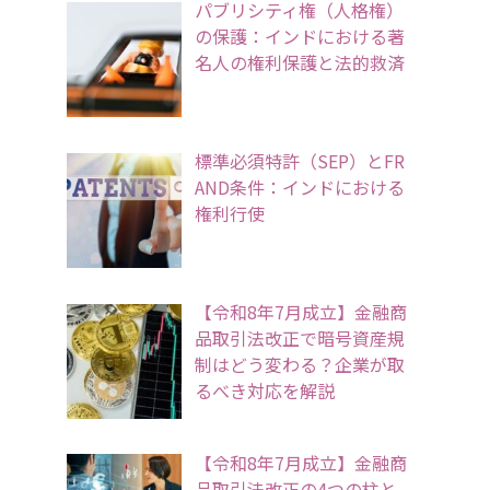
パブリシティ権（人格権）
の保護：インドにおける著
名人の権利保護と法的救済
標準必須特許（SEP）とFR
AND条件：インドにおける
権利行使
【令和8年7月成立】金融商
品取引法改正で暗号資産規
制はどう変わる？企業が取
るべき対応を解説
【令和8年7月成立】金融商
品取引法改正の4つの柱と