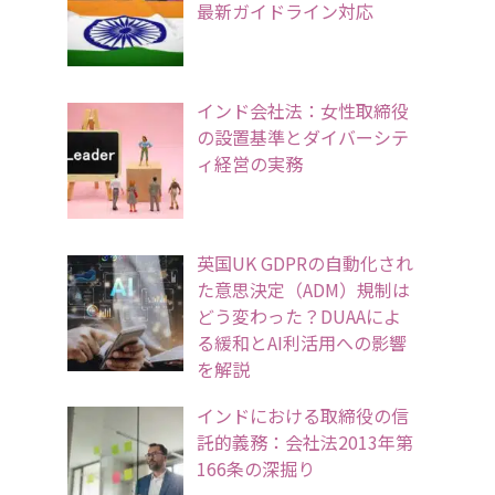
最新ガイドライン対応
インド会社法：女性取締役
の設置基準とダイバーシテ
ィ経営の実務
英国UK GDPRの自動化され
た意思決定（ADM）規制は
どう変わった？DUAAによ
る緩和とAI利活用への影響
を解説
インドにおける取締役の信
託的義務：会社法2013年第
166条の深掘り