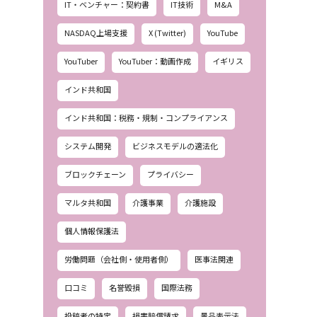
IT・ベンチャー：契約書
IT技術
M&A
NASDAQ上場支援
X (Twitter)
YouTube
YouTuber
YouTuber：動画作成
イギリス
インド共和国
インド共和国：税務・規制・コンプライアンス
システム開発
ビジネスモデルの適法化
ブロックチェーン
プライバシー
マルタ共和国
介護事業
介護施設
個人情報保護法
労働問題（会社側・使用者側）
医事法関連
口コミ
名誉毀損
国際法務
投稿者の特定
損害賠償請求
景品表示法