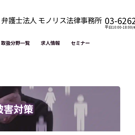
03-626
弁護士法人 モノリス法律事務所
平日10:00-18:00
(
取扱分野一覧
求人情報
セミナー
法務
クロスボーダー
風評被害対策
法務
国際法務・海外事業
デジタルタ
約整備
国際法務・日本進出
誹謗中傷等
クチェーン
NASDAQ上場支援
上場企業等
GDPR対応支援
誹謗中傷加
法等チェック
リスティン
被害対策
売対策
過去の芸能
事告訴等