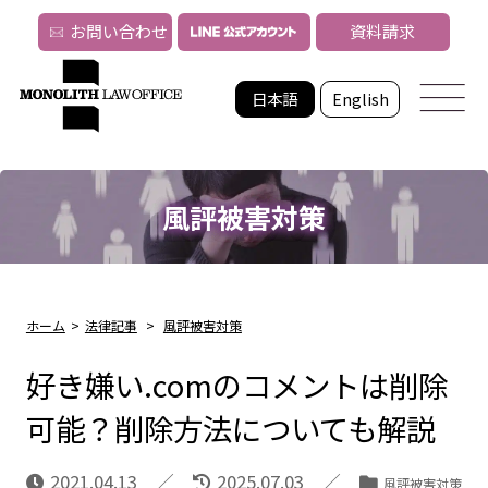
お問い合わせ
資料請求
日本語
English
風評被害対策
ホーム
>
法律記事
>
風評被害対策
好き嫌い.comのコメントは削除
可能？削除方法についても解説
2021.04.13
2025.07.03
風評被害対策