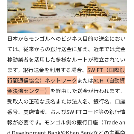
日本からモンゴルへのビジネス目的の送金におい
ては、従来からの銀行送金に加え、近年では資金
移動業者を活用した多様なルートが確立されてい
ます。銀行送金を利用する場合、
SWIFT（国際銀
行間通信協会）ネットワーク
または
ACH（自動資
金決済センター）
を経由した送金が行われます。
受取人の正確な氏名または法人名、銀行名、口座
番号、支店情報、およびSWIFTコード等の銀行情
報が必要です。モンゴル側の銀行口座（Trade an
d Development BankやKhan Bankなどの主要商