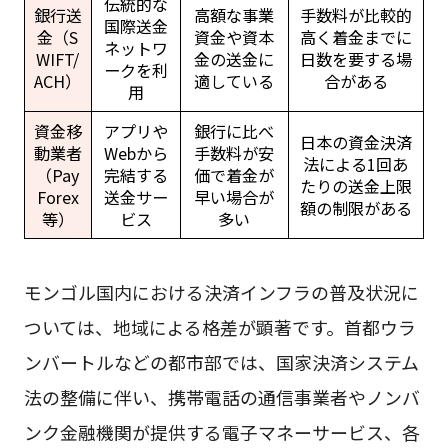
伝統的な
銀行送
高額な事業
手数料が比較的
国際送金
金（S
資金や資本
高く着金までに
ネットワ
WIFT/
金の送金に
日数を要する場
ークを利
ACH）
適している
合がある
用
資金移
アプリや
銀行に比べ
日本の資金決済
動業者
Webから
手数料が安
法による1回あ
（Pay
完結する
価で着金が
たりの送金上限
Forex
送金サー
早い場合が
額の制限がある
等）
ビス
多い
モンゴル国内における決済インフラの普及状況に
ついては、地域による格差が顕著です。首都ウラ
ンバートルなどの都市部では、国家決済システム
法の整備に伴い、携帯電話の通信事業者やノンバ
ンク金融機関が提供する電子マネーサービス、各