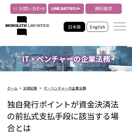
お問い合わせ
資料請求
日本語
English
IT・ベンチャーの企業法務
ホーム
>
法律記事
>
IT・ベンチャーの企業法務
独自発行ポイントが資金決済法
の前払式支払手段に該当する場
合とは