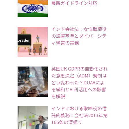
最新ガイドライン対応
インド会社法：女性取締役
の設置基準とダイバーシテ
ィ経営の実務
英国UK GDPRの自動化され
た意思決定（ADM）規制は
どう変わった？DUAAによ
る緩和とAI利活用への影響
を解説
インドにおける取締役の信
託的義務：会社法2013年第
166条の深掘り