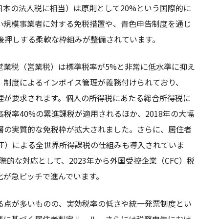
本の法人税に相当）は原則として20%という国際的に
小規模事業者に対する免税措置や、青色申告制度を通じ
後押しする柔軟な枠組みが整備されています。
営業税（営業税）は標準税率が5%と非常に低水準に抑え
」制度によるインボイス管理が義務付けられており、
理が要求されます。個人の所得税にあたる総合所得税に
税率40%の累進課税が適用されるほか、2018年の大幅
層の実質的な免税枠が拡大されました。さらに、居住者
MT）による全世界所得課税の仕組みも導入されていま
際的な対応として、2023年から外国受控企業（CFC）税
化が急ピッチで進んでいます。
る点が多いものの、実効税率の低さや統一発票制度とい
準に基づく居住者判定ルール、さらには税務申告におけ