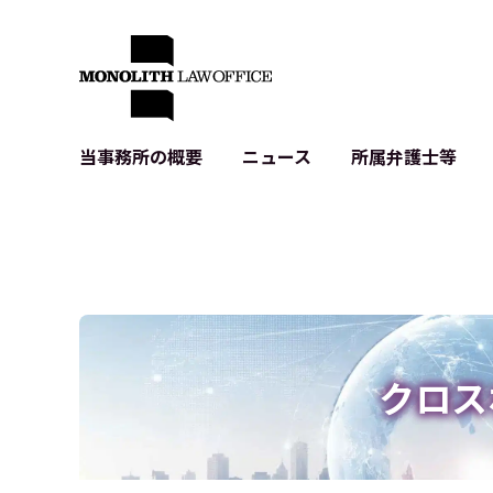
当事務所の概要
ニュース
所属弁護士等
代表弁護士の挨拶
IT・ベンチャーの企業法務
各種企業のIT・知財
当事務所のクライアントの例
契約書作成・レビュー等
システム開発関連
クライアントの声
個人情報保護法関連
アプリ等の利用規
出版書籍等
株式・M&A関連法務
暗号資産・ブロッ
アクセス
IPO（上場）支援
生成AI関連法務
記事・LPの薬機
クロス
D2C等の不正転
サイバー犯罪の刑