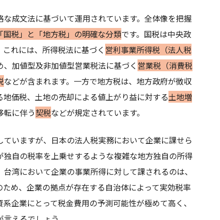
格な成文法に基づいて運用されています。全体像を把握
「国税」と「地方税」の明確な分類
です。国税は中央政
。これには、所得税法に基づく
営利事業所得税（法人税
め、加値型及非加値型営業税法に基づく
営業税（消費税
税
などが含まれます。一方で地方税は、地方政府が徴収
る地価税、土地の売却による値上がり益に対する
土地増
移転に伴う
契税
などが規定されています。
していますが、日本の法人税実務において企業に課せら
が独自の税率を上乗せするような複雑な地方独自の所得
。台湾において企業の事業所得に対して課されるのは、
のため、企業の拠点が存在する自治体によって実効税率
資系企業にとって税金費用の予測可能性が極めて高く、
が言えるでしょう。