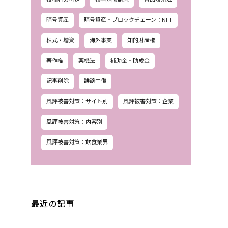
暗号資産
暗号資産・ブロックチェーン：NFT
株式・増資
海外事業
知的財産権
著作権
薬機法
補助金・助成金
記事削除
誹謗中傷
風評被害対策：サイト別
風評被害対策：企業
風評被害対策：内容別
風評被害対策：飲食業界
最近の記事