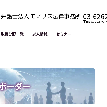
03-626
弁護士法人 モノリス法律事務所
平日10:00-18:00
(
取扱分野一覧
求人情報
セミナー
法務
クロスボーダー
風評被害対策
法務
国際法務・海外事業
デジタルタ
約整備
国際法務・日本進出
誹謗中傷等
クチェーン
NASDAQ上場支援
上場企業等
GDPR対応支援
誹謗中傷加
法等チェック
リスティン
ボーダー
売対策
過去の芸能
事告訴等