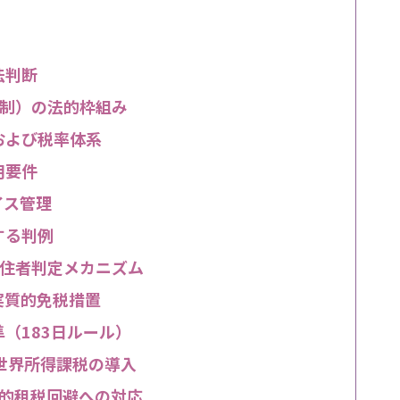
法判断
制）の法的枠組み
および税率体系
用要件
イス管理
する判例
住者判定メカニズム
実質的免税措置
（183日ルール）
世界所得課税の導入
際的租税回避への対応