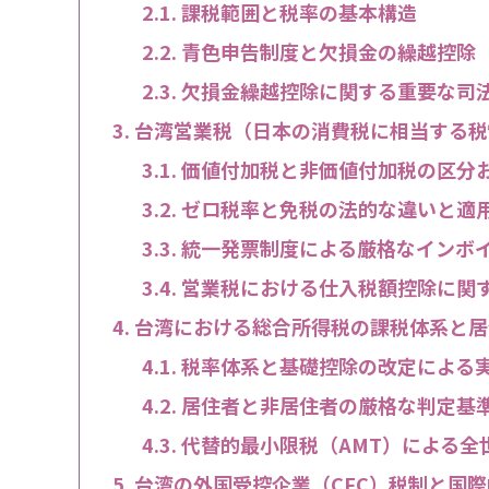
課税範囲と税率の基本構造
青色申告制度と欠損金の繰越控除
欠損金繰越控除に関する重要な司
台湾営業税（日本の消費税に相当する税
価値付加税と非価値付加税の区分
ゼロ税率と免税の法的な違いと適
統一発票制度による厳格なインボ
営業税における仕入税額控除に関
台湾における総合所得税の課税体系と居
税率体系と基礎控除の改定による
居住者と非居住者の厳格な判定基準
代替的最小限税（AMT）による全
台湾の外国受控企業（CFC）税制と国