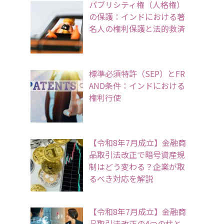
パブリシティ権（人格権）
の保護：インドにおける著
名人の権利保護と法的救済
標準必須特許（SEP）とFR
AND条件：インドにおける
権利行使
【令和8年7月成立】金融商
品取引法改正で暗号資産規
制はどう変わる？企業が取
るべき対応を解説
【令和8年7月成立】金融商
品取引法改正の4つの柱と