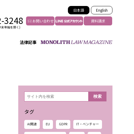
日本語
English
2-3248
お問い合わせ
資料請求
年末年始を除く)
法律記事
インフルエンサー法務
トゥー
YouTuberの法務サポート
の投稿者特定
VTuberの法務サポート
の風評被害対策
TikTok等ショート動画
害者の弁護
YouTube等SNSのM&A
検
検索
索
グ汚染の削除対策
等活動の削除
タグ
AI関連
EU
GDPR
IT・ベンチャー