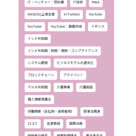
IT・ベンチャー：契約書
IT技術
M&A
NASDAQ上場支援
X (Twitter)
YouTube
YouTuber
YouTuber：動画作成
イギリス
インド共和国
インド共和国：税務・規制・コンプライアンス
システム開発
ビジネスモデルの適法化
ブロックチェーン
プライバシー
マルタ共和国
介護事業
介護施設
個人情報保護法
労働問題（会社側・使用者側）
医事法関連
口コミ
名誉毀損
国際法務
投稿者の特定
損害賠償請求
景品表示法