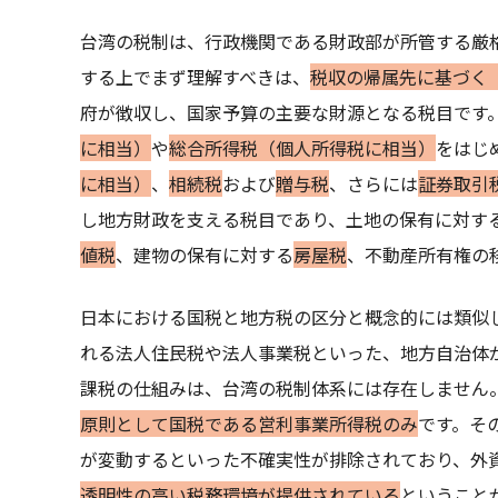
台湾の税制は、行政機関である財政部が所管する厳
する上でまず理解すべきは、
税収の帰属先に基づく
府が徴収し、国家予算の主要な財源となる税目です
に相当）
や
総合所得税（個人所得税に相当）
をはじ
に相当）
、
相続税
および
贈与税
、さらには
証券取引
し地方財政を支える税目であり、土地の保有に対す
値税
、建物の保有に対する
房屋税
、不動産所有権の
日本における国税と地方税の区分と概念的には類似
れる法人住民税や法人事業税といった、地方自治体
課税の仕組みは、台湾の税制体系には存在しません
原則として国税である営利事業所得税のみ
です。そ
が変動するといった不確実性が排除されており、外
透明性の高い税務環境が提供されている
ということ