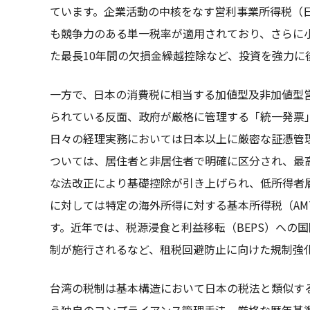
ています。企業活動の中核をなす営利事業所得税（日
も競争力のある単一税率が適用されており、さらに
た最長10年間の欠損金繰越控除など、投資を強力に
一方で、日本の消費税に相当する加値型及非加値型
られている反面、政府が厳格に管理する「統一発票
日々の経理実務においては日本以上に厳密な証憑管
ついては、居住者と非居住者で明確に区分され、最高
な法改正により基礎控除が引き上げられ、低所得者
に対しては特定の海外所得に対する基本所得税（A
す。近年では、税源浸食と利益移転（BEPS）への国
制が施行されるなど、租税回避防止に向けた規制強
台湾の税制は基本構造において日本の税法と類似す
う独自のコンプライアンス管理手法、厳格な暦年基