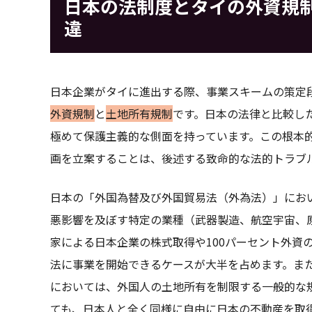
日本の法制度とタイの外資規
違
日本企業がタイに進出する際、事業スキームの策定
外資規制
と
土地所有規制
です。日本の法律と比較し
極めて保護主義的な側面を持っています。この根本
画を立案することは、後述する致命的な法的トラブ
日本の「外国為替及び外国貿易法（外為法）」にお
悪影響を及ぼす特定の業種（武器製造、航空宇宙、
家による日本企業の株式取得や100パーセント外資
法に事業を開始できるケースが大半を占めます。ま
においては、外国人の土地所有を制限する一般的な
ても、日本人と全く同様に自由に日本の不動産を取