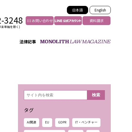
日本語
English
2-3248
お問い合わせ
資料請求
年末年始を除く)
法律記事
インフルエンサー法務
トゥー
YouTuberの法務サポート
の投稿者特定
VTuberの法務サポート
の風評被害対策
TikTok等ショート動画
害者の弁護
YouTube等SNSのM&A
検
検索
索
グ汚染の削除対策
等活動の削除
タグ
AI関連
EU
GDPR
IT・ベンチャー