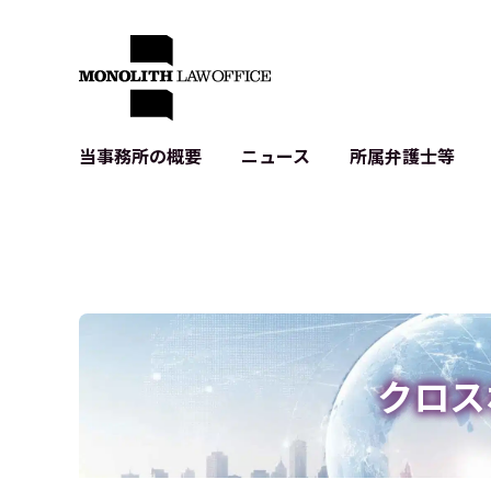
当事務所の概要
ニュース
所属弁護士等
代表弁護士の挨拶
IT・ベンチャーの企業法務
各種企業のIT・知財
当事務所のクライアントの例
契約書作成・レビュー等
システム開発関連
クライアントの声
個人情報保護法関連
アプリ等の利用規
出版書籍等
株式・M&A関連法務
暗号資産・ブロッ
アクセス
IPO（上場）支援
生成AI関連法務
記事・LPの薬機
クロス
D2C等の不正転
サイバー犯罪の刑