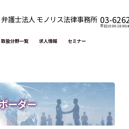
03-626
弁護士法人 モノリス法律事務所
平日10:00-18:00
(
取扱分野一覧
求人情報
セミナー
法務
クロスボーダー
風評被害対策
法務
国際法務・海外事業
デジタルタ
約整備
国際法務・日本進出
誹謗中傷等
クチェーン
NASDAQ上場支援
上場企業等
GDPR対応支援
誹謗中傷加
法等チェック
リスティン
ボーダー
売対策
過去の芸能
事告訴等