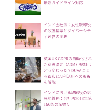
最新ガイドライン対応
インド会社法：女性取締役
の設置基準とダイバーシテ
ィ経営の実務
英国UK GDPRの自動化され
た意思決定（ADM）規制は
どう変わった？DUAAによ
る緩和とAI利活用への影響
を解説
インドにおける取締役の信
託的義務：会社法2013年第
166条の深掘り