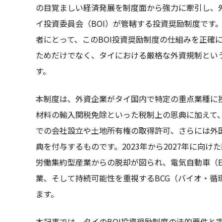
の目覚ましい経済発展を制度面から強力に牽引し、
イ投資委員会（BOI）が管轄する投資奨励制度です
者にとって、このBOI投資奨励制度の仕組みを正確
ためだけでなく、タイにおける厳格な外資規制とい
す。
本制度は、外資企業がタイ国内で特定の重点業種に
材料の輸入関税免除といった税制上の恩典に加えて、
での会社設立や土地所有権の取得許可、さらには外
典を付与するものです。2023年から2027年に向
労働集約型産業からの脱却が図られ、電気自動車（
業、そして持続可能性を重視するBCG（バイオ・循
ます。
本記事では、タイのBOI投資奨励制度の法的要件と