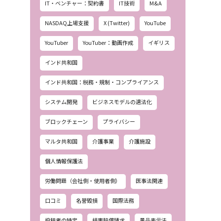
IT・ベンチャー：契約書
IT技術
M&A
NASDAQ上場支援
X (Twitter)
YouTube
YouTuber
YouTuber：動画作成
イギリス
インド共和国
インド共和国：税務・規制・コンプライアンス
システム開発
ビジネスモデルの適法化
ブロックチェーン
プライバシー
マルタ共和国
介護事業
介護施設
個人情報保護法
労働問題（会社側・使用者側）
医事法関連
口コミ
名誉毀損
国際法務
投稿者の特定
損害賠償請求
景品表示法