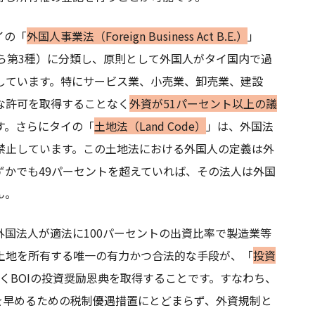
イの「
外国人事業法（Foreign Business Act B.E.）
」
ら第3種）に分類し、原則として外国人がタイ国内で過
しています。特にサービス業、小売業、卸売業、建設
な許可を取得することなく
外資が51パーセント以上の議
す。さらにタイの「
土地法（Land Code）
」は、外国法
禁止しています。この土地法における外国人の定義は外
ずかでも49パーセントを超えていれば、その法人は外国
ん。
国法人が適法に100パーセントの出資比率で製造業等
土地を所有する唯一の有力かつ合法的な手段が、「
投資
くBOIの投資奨励恩典を取得することです。すなわち、
を早めるための税制優遇措置にとどまらず、外資規制と