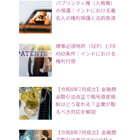
パブリシティ権（人格権）
の保護：インドにおける著
名人の権利保護と法的救済
標準必須特許（SEP）とFR
AND条件：インドにおける
権利行使
【令和8年7月成立】金融商
品取引法改正で暗号資産規
制はどう変わる？企業が取
るべき対応を解説
【令和8年7月成立】金融商
品取引法改正の4つの柱と