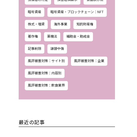
暗号資産
暗号資産・ブロックチェーン：NFT
株式・増資
海外事業
知的財産権
著作権
薬機法
補助金・助成金
記事削除
誹謗中傷
風評被害対策：サイト別
風評被害対策：企業
風評被害対策：内容別
風評被害対策：飲食業界
最近の記事