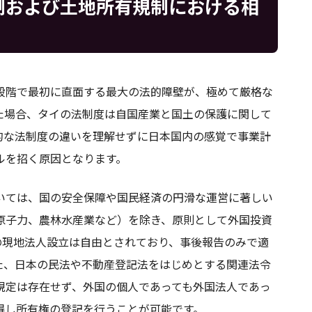
制および土地所有規制における相
段階で最初に直面する最大の法的障壁が、極めて厳格な
た場合、タイの法制度は自国産業と国土の保護に関して
的な法制度の違いを理解せずに日本国内の感覚で事業計
ルを招く原因となります。
いては、国の安全保障や国民経済の円滑な運営に著しい
原子力、農林水産業など）を除き、原則として外国投資
の現地法人設立は自由とされており、事後報告のみで適
た、日本の民法や不動産登記法をはじめとする関連法令
規定は存在せず、外国の個人であっても外国法人であっ
得し所有権の登記を行うことが可能です。