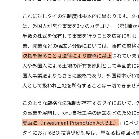
これに対しタイの法制度は根本的に異なります。タ
は、外国人が営む事業を3つのカテゴリー（第1種か
半数の株式を保有して事業を行うことを広範に制限
業、農業などの幅広い分野においては、事前の厳格
決権を握ることは法律により厳格に禁止
されていま
人や外国人による土地の所有を原則として全面的に
国人事業法よりもさらに厳格であり、外国資本がわ
人として扱われ土地を所有することは一切できませ
このような厳格な法規制が存在するタイにおいて、外
の事業を展開し、かつ自社工場の建設などのために
奨励法（Investment Promotion Act B.E.）
」に基づ
タイにおけるBOI投資奨励制度は、単なる投資回収