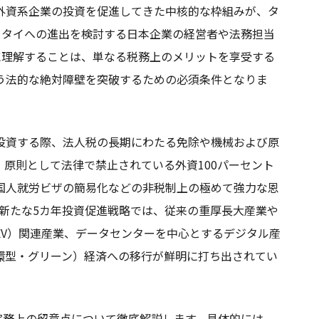
外資系企業の投資を促進してきた中核的な枠組みが、タ
。タイへの進出を検討する日本企業の経営者や法務担当
に理解することは、単なる税務上のメリットを享受する
う法的な絶対障壁を突破するための必須条件となりま
投資する際、法人税の長期にわたる免除や機械および原
原則として法律で禁止されている外資100パーセント
国人就労ビザの簡易化などの非税制上の極めて強力な恩
けた新たな5カ年投資促進戦略では、従来の重厚長大産業や
EV）関連産業、データセンターを中心とするデジタル産
環型・グリーン）経済への移行が鮮明に打ち出されてい
実務上の留意点について徹底解説します。具体的には、