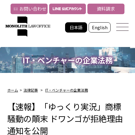
お問い合わせ
資料請求
日本語
English
IT・ベンチャーの企業法務
ホーム
>
法律記事
>
IT・ベンチャーの企業法務
【速報】「ゆっくり実況」商標
騒動の顛末 ドワンゴが拒絶理由
通知を公開