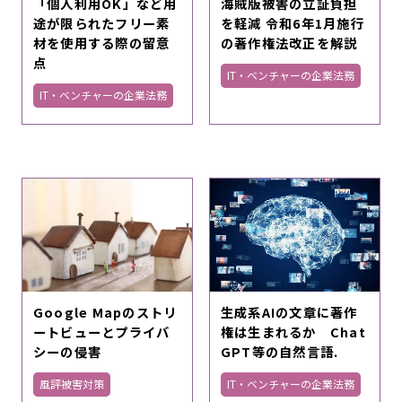
「個人利用OK」など用
海賊版被害の立証負担
途が限られたフリー素
を軽減 令和6年1月施行
材を使用する際の留意
の著作権法改正を解説
点
IT・ベンチャーの企業法務
IT・ベンチャーの企業法務
Google Mapのストリ
生成系AIの文章に著作
ートビューとプライバ
権は生まれるか Chat
シーの侵害
GPT等の自然言語.
風評被害対策
IT・ベンチャーの企業法務