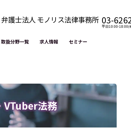
03-626
弁護士法人 モノリス法律事務所
平日10:00-18:00
(
取扱分野一覧
求人情報
セミナー
法務
クロスボーダー
風評被害対策
法務
国際法務・海外事業
デジタルタ
約整備
国際法務・日本進出
誹謗中傷等
クチェーン
NASDAQ上場支援
上場企業等
GDPR対応支援
誹謗中傷加
法等チェック
リスティン
r・VTuber法務
売対策
過去の芸能
事告訴等