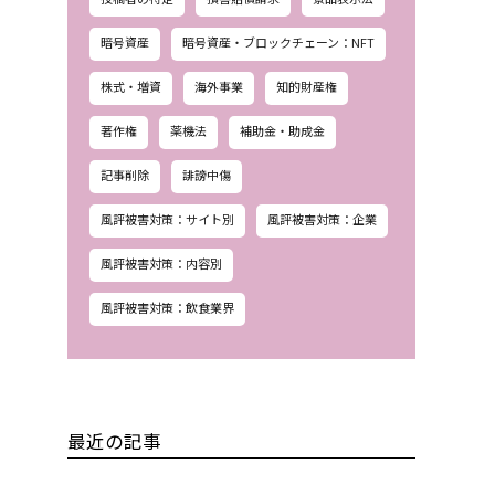
暗号資産
暗号資産・ブロックチェーン：NFT
株式・増資
海外事業
知的財産権
著作権
薬機法
補助金・助成金
記事削除
誹謗中傷
風評被害対策：サイト別
風評被害対策：企業
風評被害対策：内容別
風評被害対策：飲食業界
最近の記事