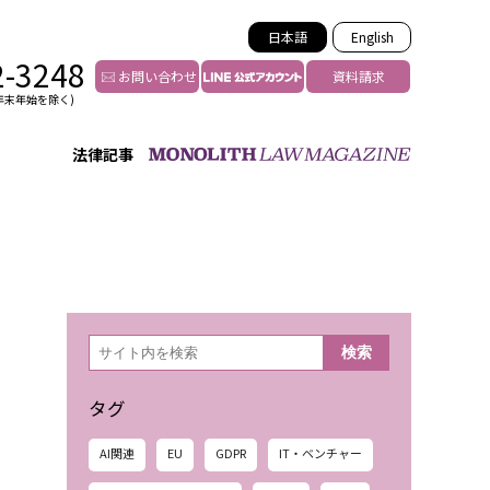
日本語
English
2-3248
お問い合わせ
資料請求
年末年始を除く)
法律記事
インフルエンサー法務
トゥー
YouTuberの法務サポート
の投稿者特定
VTuberの法務サポート
の風評被害対策
TikTok等ショート動画
害者の弁護
YouTube等SNSのM&A
検
検索
索
グ汚染の削除対策
等活動の削除
タグ
AI関連
EU
GDPR
IT・ベンチャー