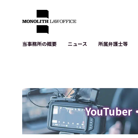
当事務所の概要
ニュース
所属弁護士等
代表弁護士の挨拶
IT・ベンチャーの企業法務
各種企業のIT・知財
当事務所のクライアントの例
契約書作成・レビュー等
システム開発関連
クライアントの声
個人情報保護法関連
アプリ等の利用規
出版書籍等
株式・M&A関連法務
暗号資産・ブロッ
アクセス
IPO（上場）支援
生成AI関連法務
記事・LPの薬機
YouTube
D2C等の不正転
サイバー犯罪の刑