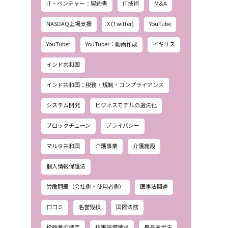
IT・ベンチャー：契約書
IT技術
M&A
NASDAQ上場支援
X (Twitter)
YouTube
YouTuber
YouTuber：動画作成
イギリス
インド共和国
インド共和国：税務・規制・コンプライアンス
システム開発
ビジネスモデルの適法化
ブロックチェーン
プライバシー
マルタ共和国
介護事業
介護施設
個人情報保護法
労働問題（会社側・使用者側）
医事法関連
口コミ
名誉毀損
国際法務
投稿者の特定
損害賠償請求
景品表示法