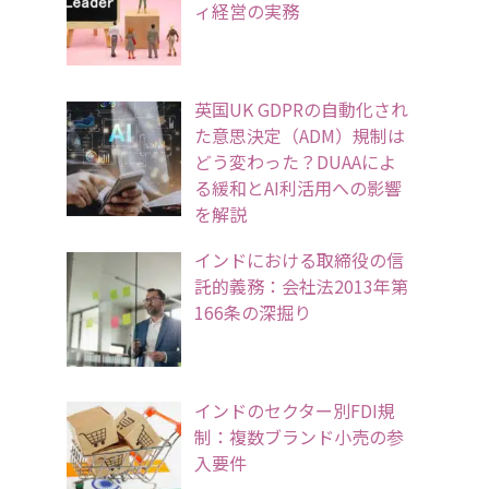
ィ経営の実務
英国UK GDPRの自動化され
た意思決定（ADM）規制は
どう変わった？DUAAによ
る緩和とAI利活用への影響
を解説
インドにおける取締役の信
託的義務：会社法2013年第
166条の深掘り
インドのセクター別FDI規
制：複数ブランド小売の参
入要件