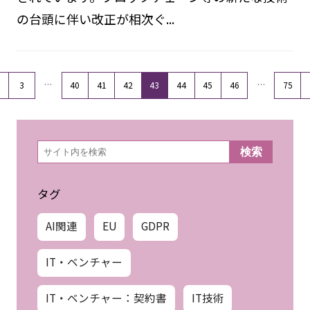
の台頭に伴い改正が相次ぐ...
…
…
3
40
41
42
43
44
45
46
75
検
検索
索
タグ
AI関連
EU
GDPR
IT・ベンチャー
IT・ベンチャー：契約書
IT技術