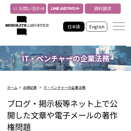
お問い合わせ
資料請求
日本語
English
IT・ベンチャーの企業法務
ホーム
>
法律記事
>
IT・ベンチャーの企業法務
ブログ・掲示板等ネット上で公
開した文章や電子メールの著作
権問題