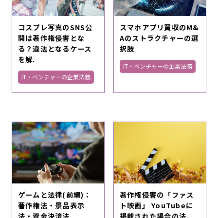
コスプレ写真のSNS公
スマホアプリ買収のM&
開は著作権侵害とな
Aのストラクチャーの選
る？違法となるケース
択肢
を解.
IT・ベンチャーの企業法務
IT・ベンチャーの企業法務
ゲームと法律(前編)：
著作権侵害の「ファス
著作権法・景品表示
ト映画」 YouTubeに
法・資金決済法
掲載された場合の法.