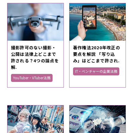
撮影許可のない撮影・
著作権法2020年改正の
公開は法律上どこまで
要点を解説 「写り込
許される？4つの論点を
み」はどこまで許され.
解.
IT・ベンチャーの企業法務
YouTuber・VTuber法務