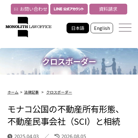
お問い合わせ
資料請求
日本語
English
クロスボーダー
ホーム
>
法律記事
>
クロスボーダー
モナコ公国の不動産所有形態、
不動産民事会社（SCI）と相続
2025.04.03
2026.08.05