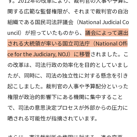
す。2012年の改革により、裁判官の人事や予算に
関する広範な監督権限が、それまで裁判官の自治
組織である国民司法評議会（National Judicial Co
uncil）が担っていたものから、
議会によって選出
される大統領が率いる国立司法庁（National Offi
ce for the Judiciary, NOJ）に移管
されました。こ
の改革は、司法行政の効率化を目的としていまし
たが、同時に、司法の独立性に対する懸念を引き
起こしました。裁判官の人事や予算配分といった
権限が政治的影響下にある機関に集中すること
で、司法の意思決定プロセスが外部からの圧力に
晒される可能性が指摘されています。