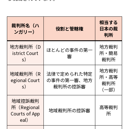
相当する
裁判所名（ハ
役割と管轄権
日本の裁
ンガリー）
判所
地方裁判所（D
地方裁判
ほとんどの事件の第一
istrict Court
所・簡易
審
s）
裁判所
地方裁判
地域裁判所（R
法律で定められた特定
所・高等
egional Court
の事件の第一審、地方
裁判所
s）
裁判所の控訴審
（一部）
地域控訴裁判
所（Regional
高等裁判
地域裁判所の控訴審
Courts of App
所
eal）