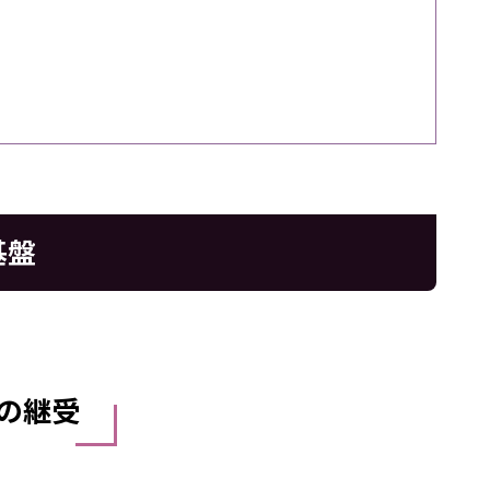
基盤
の継受