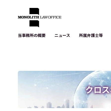
当事務所の概要
ニュース
所属弁護士等
代表弁護士の挨拶
IT・ベンチャーの企業法務
各種企業のIT・知財
当事務所のクライアントの例
契約書作成・レビュー等
システム開発関連
クライアントの声
個人情報保護法関連
アプリ等の利用規
出版書籍等
株式・M&A関連法務
暗号資産・ブロッ
アクセス
IPO（上場）支援
生成AI関連法務
記事・LPの薬機
クロス
D2C等の不正転
サイバー犯罪の刑