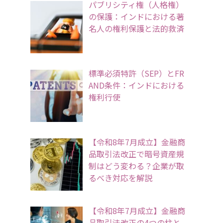
パブリシティ権（人格権）
の保護：インドにおける著
名人の権利保護と法的救済
標準必須特許（SEP）とFR
AND条件：インドにおける
権利行使
【令和8年7月成立】金融商
品取引法改正で暗号資産規
制はどう変わる？企業が取
るべき対応を解説
【令和8年7月成立】金融商
品取引法改正の4つの柱と