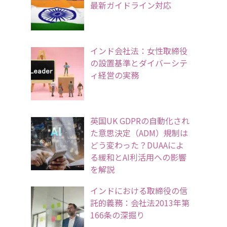
最新ガイドライン対応
インド会社法：女性取締役
の設置基準とダイバーシテ
ィ経営の実務
英国UK GDPRの自動化され
た意思決定（ADM）規制は
どう変わった？DUAAによ
る緩和とAI利活用への影響
を解説
インドにおける取締役の信
託的義務：会社法2013年第
166条の深掘り