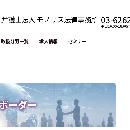
03-626
弁護士法人 モノリス法律事務所
平日10:00-18:00
(
取扱分野一覧
求人情報
セミナー
法務
クロスボーダー
風評被害対策
法務
国際法務・海外事業
デジタルタ
約整備
国際法務・日本進出
誹謗中傷等
クチェーン
NASDAQ上場支援
上場企業等
GDPR対応支援
誹謗中傷加
法等チェック
リスティン
ボーダー
売対策
過去の芸能
事告訴等