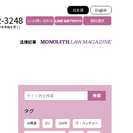
日本語
English
2-3248
お問い合わせ
資料請求
年末年始を除く)
法律記事
インフルエンサー法務
トゥー
YouTuberの法務サポート
の投稿者特定
VTuberの法務サポート
の風評被害対策
TikTok等ショート動画
害者の弁護
YouTube等SNSのM&A
検
検索
索
グ汚染の削除対策
等活動の削除
タグ
AI関連
EU
GDPR
IT・ベンチャー