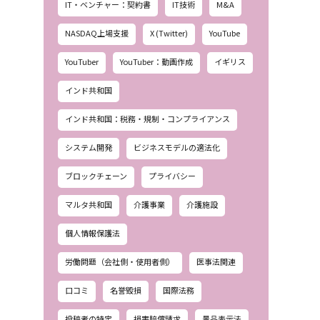
IT・ベンチャー：契約書
IT技術
M&A
NASDAQ上場支援
X (Twitter)
YouTube
YouTuber
YouTuber：動画作成
イギリス
インド共和国
インド共和国：税務・規制・コンプライアンス
システム開発
ビジネスモデルの適法化
ブロックチェーン
プライバシー
マルタ共和国
介護事業
介護施設
個人情報保護法
労働問題（会社側・使用者側）
医事法関連
口コミ
名誉毀損
国際法務
投稿者の特定
損害賠償請求
景品表示法