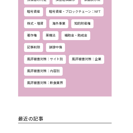
暗号資産
暗号資産・ブロックチェーン：NFT
株式・増資
海外事業
知的財産権
著作権
薬機法
補助金・助成金
記事削除
誹謗中傷
風評被害対策：サイト別
風評被害対策：企業
風評被害対策：内容別
風評被害対策：飲食業界
最近の記事