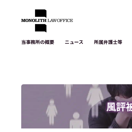
当事務所の概要
ニュース
所属弁護士等
代表弁護士の挨拶
IT・ベンチャーの企業法務
各種企業のIT・知財
当事務所のクライアントの例
契約書作成・レビュー等
システム開発関連
クライアントの声
個人情報保護法関連
アプリ等の利用規
出版書籍等
株式・M&A関連法務
暗号資産・ブロッ
アクセス
IPO（上場）支援
生成AI関連法務
記事・LPの薬機
風評
D2C等の不正転
サイバー犯罪の刑