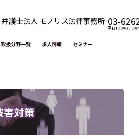
03-626
弁護士法人 モノリス法律事務所
平日10:00-18:00
(
取扱分野一覧
求人情報
セミナー
法務
クロスボーダー
風評被害対策
法務
国際法務・海外事業
デジタルタ
約整備
国際法務・日本進出
誹謗中傷等
クチェーン
NASDAQ上場支援
上場企業等
GDPR対応支援
誹謗中傷加
法等チェック
リスティン
被害対策
売対策
過去の芸能
事告訴等