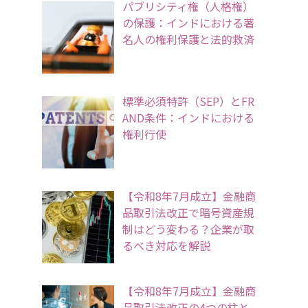
パブリシティ権（人格権）
の保護：インドにおける著
名人の権利保護と法的救済
標準必須特許（SEP）とFR
AND条件：インドにおける
権利行使
【令和8年7月成立】金融商
品取引法改正で暗号資産規
制はどう変わる？企業が取
るべき対応を解説
【令和8年7月成立】金融商
品取引法改正の4つの柱と