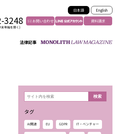
日本語
English
2-3248
お問い合わせ
資料請求
年末年始を除く)
法律記事
インフルエンサー法務
トゥー
YouTuberの法務サポート
の投稿者特定
VTuberの法務サポート
の風評被害対策
TikTok等ショート動画
害者の弁護
YouTube等SNSのM&A
検
検索
索
グ汚染の削除対策
等活動の削除
タグ
AI関連
EU
GDPR
IT・ベンチャー