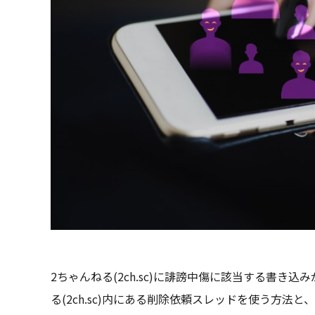
2ちゃんねる(2ch.sc)に誹謗中傷に該当する書き
る(2ch.sc)内にある削除依頼スレッドを使う⽅