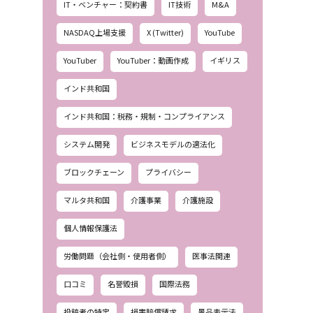
IT・ベンチャー：契約書
IT技術
M&A
NASDAQ上場支援
X (Twitter)
YouTube
YouTuber
YouTuber：動画作成
イギリス
インド共和国
インド共和国：税務・規制・コンプライアンス
システム開発
ビジネスモデルの適法化
ブロックチェーン
プライバシー
マルタ共和国
介護事業
介護施設
個人情報保護法
労働問題（会社側・使用者側）
医事法関連
口コミ
名誉毀損
国際法務
投稿者の特定
損害賠償請求
景品表示法