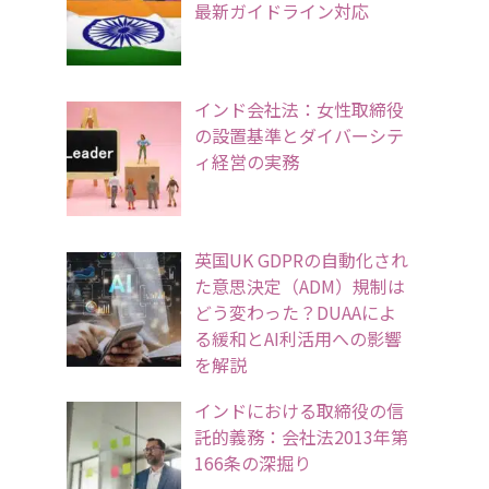
最新ガイドライン対応
インド会社法：女性取締役
の設置基準とダイバーシテ
ィ経営の実務
英国UK GDPRの自動化され
た意思決定（ADM）規制は
どう変わった？DUAAによ
る緩和とAI利活用への影響
を解説
インドにおける取締役の信
託的義務：会社法2013年第
166条の深掘り