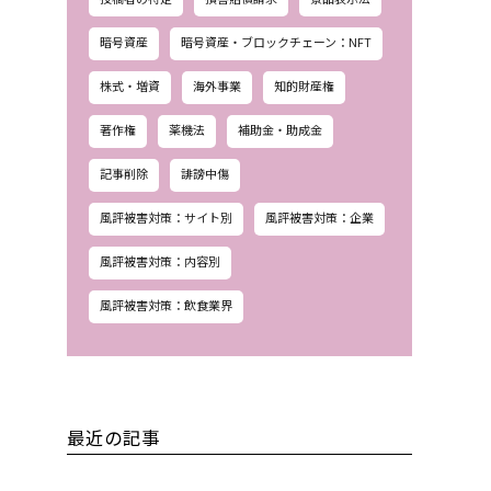
暗号資産
暗号資産・ブロックチェーン：NFT
株式・増資
海外事業
知的財産権
著作権
薬機法
補助金・助成金
記事削除
誹謗中傷
風評被害対策：サイト別
風評被害対策：企業
風評被害対策：内容別
風評被害対策：飲食業界
最近の記事