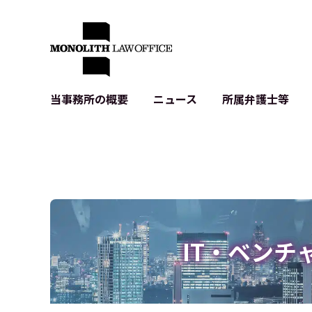
当事務所の概要
ニュース
所属弁護士等
代表弁護士の挨拶
IT・ベンチャーの企業法務
各種企業のIT・知財
当事務所のクライアントの例
契約書作成・レビュー等
システム開発関連
クライアントの声
個人情報保護法関連
アプリ等の利用規
出版書籍等
株式・M&A関連法務
暗号資産・ブロッ
アクセス
IPO（上場）支援
生成AI関連法務
記事・LPの薬機
IT・ベンチ
D2C等の不正転
サイバー犯罪の刑