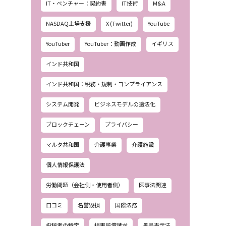
IT・ベンチャー：契約書
IT技術
M&A
NASDAQ上場支援
X (Twitter)
YouTube
YouTuber
YouTuber：動画作成
イギリス
インド共和国
インド共和国：税務・規制・コンプライアンス
システム開発
ビジネスモデルの適法化
ブロックチェーン
プライバシー
マルタ共和国
介護事業
介護施設
個人情報保護法
労働問題（会社側・使用者側）
医事法関連
口コミ
名誉毀損
国際法務
投稿者の特定
損害賠償請求
景品表示法