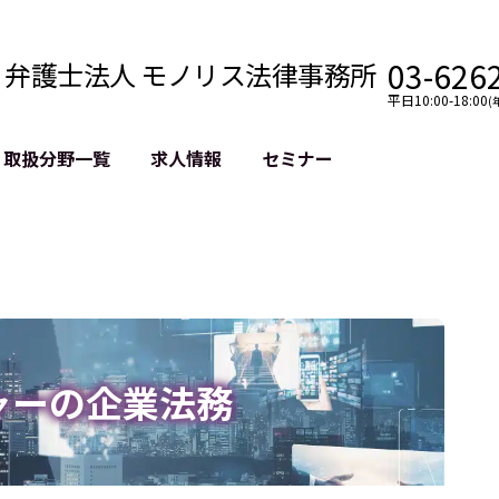
03-626
弁護士法人 モノリス法律事務所
平日10:00-18:00
(
取扱分野一覧
求人情報
セミナー
法務
クロスボーダー
風評被害対策
法務
国際法務・海外事業
デジタルタ
約整備
国際法務・日本進出
誹謗中傷等
クチェーン
NASDAQ上場支援
上場企業等
GDPR対応支援
誹謗中傷加
法等チェック
リスティン
ャーの企業法務
売対策
過去の芸能
事告訴等