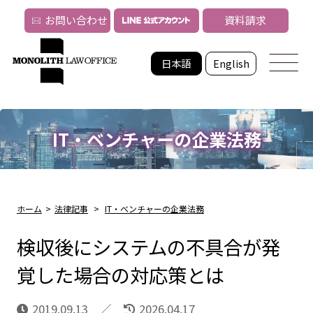
お問い合わせ
資料請求
日本語
English
IT・ベンチャーの企業法務
ホーム
>
法律記事
>
IT・ベンチャーの企業法務
検収後にシステムの不具合が発
覚した場合の対応策とは
2019.09.13
2026.04.17