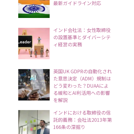
最新ガイドライン対応
インド会社法：女性取締役
の設置基準とダイバーシテ
ィ経営の実務
英国UK GDPRの自動化され
た意思決定（ADM）規制は
どう変わった？DUAAによ
る緩和とAI利活用への影響
を解説
インドにおける取締役の信
託的義務：会社法2013年第
166条の深掘り