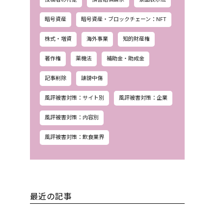
暗号資産
暗号資産・ブロックチェーン：NFT
株式・増資
海外事業
知的財産権
著作権
薬機法
補助金・助成金
記事削除
誹謗中傷
風評被害対策：サイト別
風評被害対策：企業
風評被害対策：内容別
風評被害対策：飲食業界
最近の記事