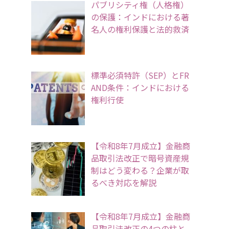
パブリシティ権（人格権）
の保護：インドにおける著
名人の権利保護と法的救済
標準必須特許（SEP）とFR
AND条件：インドにおける
権利行使
【令和8年7月成立】金融商
品取引法改正で暗号資産規
制はどう変わる？企業が取
るべき対応を解説
【令和8年7月成立】金融商
品取引法改正の4つの柱と