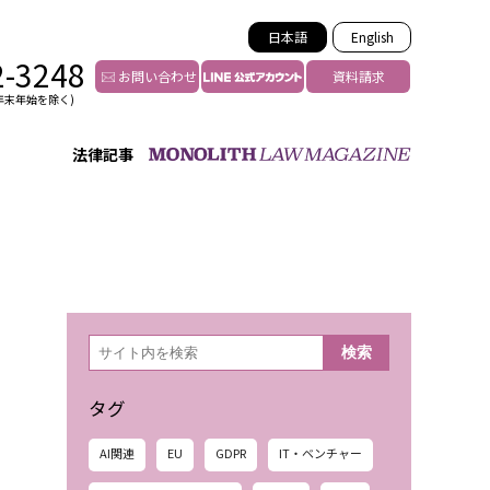
日本語
English
2-3248
お問い合わせ
資料請求
年末年始を除く)
法律記事
インフルエンサー法務
トゥー
YouTuberの法務サポート
の投稿者特定
VTuberの法務サポート
の風評被害対策
TikTok等ショート動画
害者の弁護
YouTube等SNSのM&A
検
検索
索
グ汚染の削除対策
等活動の削除
タグ
AI関連
EU
GDPR
IT・ベンチャー