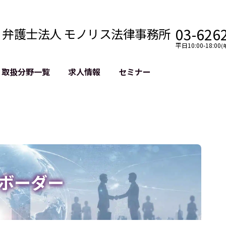
03-626
弁護士法人 モノリス法律事務所
平日10:00-18:00
(
取扱分野一覧
求人情報
セミナー
法務
クロスボーダー
風評被害対策
法務
国際法務・海外事業
デジタルタ
約整備
国際法務・日本進出
誹謗中傷等
クチェーン
NASDAQ上場支援
上場企業等
GDPR対応支援
誹謗中傷加
法等チェック
リスティン
ボーダー
売対策
過去の芸能
事告訴等