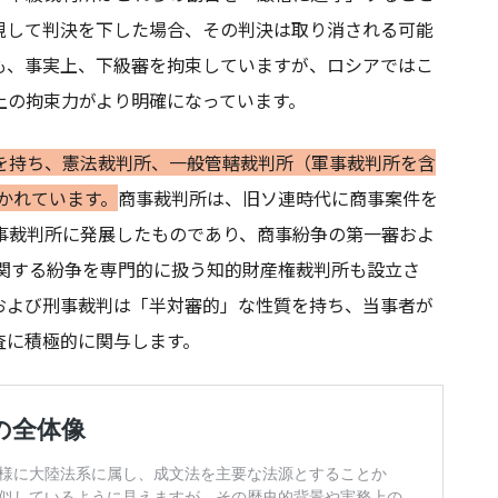
視して判決を下した場合、その判決は取り消される可能
も、事実上、下級審を拘束していますが、ロシアではこ
上の拘束力がより明確になっています。
を持ち、憲法裁判所、一般管轄裁判所（軍事裁判所を含
分かれています。
商事裁判所は、旧ソ連時代に商事案件を
事裁判所に発展したものであり、商事紛争の第一審およ
に関する紛争を専門的に扱う知的財産権裁判所も設立さ
および刑事裁判は「半対審的」な性質を持ち、当事者が
査に積極的に関与します。