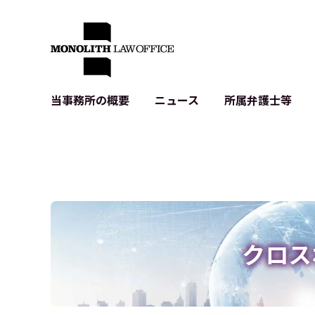
当事務所の概要
ニュース
所属弁護士等
代表弁護士の挨拶
IT・ベンチャーの企業法務
各種企業のIT・知財
当事務所のクライアントの例
契約書作成・レビュー等
システム開発関連
クライアントの声
個人情報保護法関連
アプリ等の利用規
出版書籍等
株式・M&A関連法務
暗号資産・ブロッ
アクセス
IPO（上場）支援
生成AI関連法務
記事・LPの薬機
クロス
D2C等の不正転
サイバー犯罪の刑