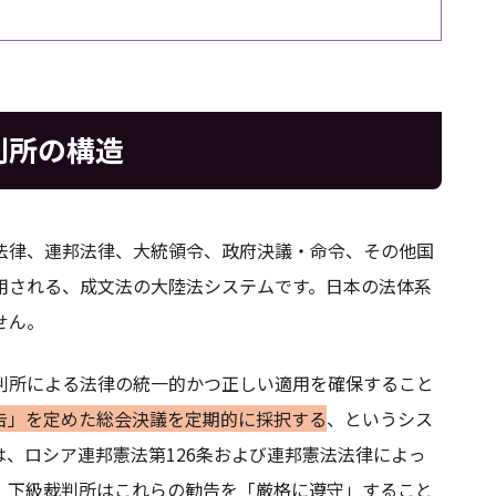
判所の構造
法律、連邦法律、大統領令、政府決議・命令、その他国
用される、成文法の大陸法システムです。日本の法体系
せん。
判所による法律の統一的かつ正しい適用を確保すること
告」を定めた総会決議を定期的に採択する
、というシス
、ロシア連邦憲法第126条および連邦憲法法律によっ
、下級裁判所はこれらの勧告を「厳格に遵守」すること