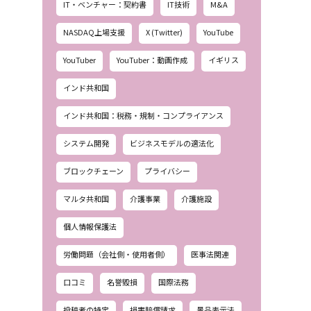
IT・ベンチャー：契約書
IT技術
M&A
NASDAQ上場支援
X (Twitter)
YouTube
YouTuber
YouTuber：動画作成
イギリス
インド共和国
インド共和国：税務・規制・コンプライアンス
システム開発
ビジネスモデルの適法化
ブロックチェーン
プライバシー
マルタ共和国
介護事業
介護施設
個人情報保護法
労働問題（会社側・使用者側）
医事法関連
口コミ
名誉毀損
国際法務
投稿者の特定
損害賠償請求
景品表示法