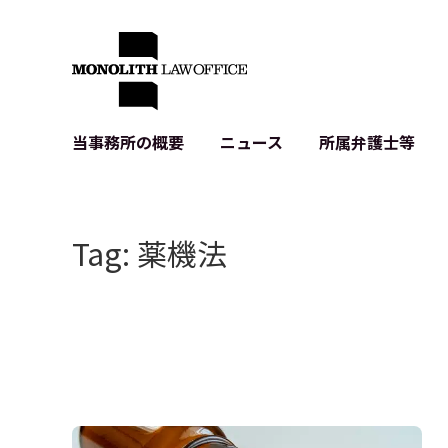
当事務所の概要
ニュース
所属弁護士等
代表弁護士の挨拶
IT・ベンチャーの企業法務
各種企業のIT・知財
当事務所のクライアントの例
契約書作成・レビュー等
システム開発関連
Tag: 薬機法
クライアントの声
個人情報保護法関連
アプリ等の利用規
出版書籍等
株式・M&A関連法務
暗号資産・ブロッ
アクセス
IPO（上場）支援
生成AI関連法務
記事・LPの薬機
D2C等の不正転
サイバー犯罪の刑