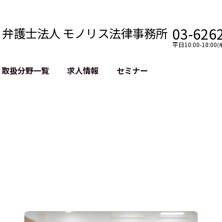
03-626
弁護士法人 モノリス法律事務所
平日10:00-18:00
(
取扱分野一覧
求人情報
セミナー
法務
クロスボーダー
風評被害対策
法務
国際法務・海外事業
デジタルタ
約整備
国際法務・日本進出
誹謗中傷等
クチェーン
NASDAQ上場支援
上場企業等
GDPR対応支援
誹謗中傷加
法等チェック
リスティン
売対策
過去の芸能
事告訴等