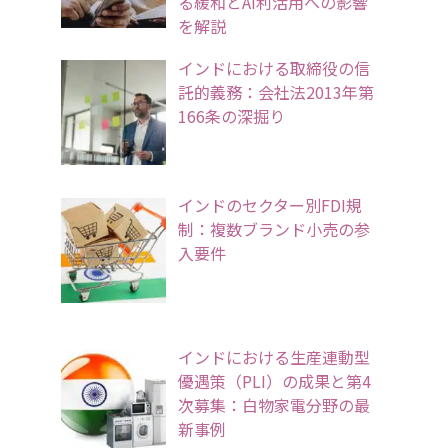
る緩和とAI利活用への影響
を解説
インドにおける取締役の信
託的義務：会社法2013年第
166条の深掘り
インドのセクター別FDI規
制：複数ブランド小売の参
入要件
インドにおける生産連動型
優遇策（PLI）の成果と第4
次募集：白物家電分野の最
新事例