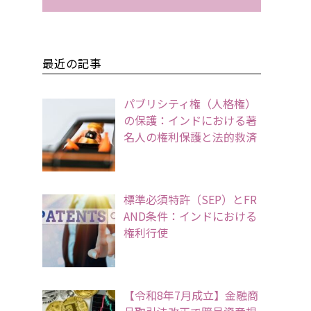
最近の記事
パブリシティ権（人格権）
の保護：インドにおける著
名人の権利保護と法的救済
標準必須特許（SEP）とFR
AND条件：インドにおける
権利行使
【令和8年7月成立】金融商