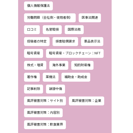
個人情報保護法
労働問題（会社側・使用者側）
医事法関連
口コミ
名誉毀損
国際法務
投稿者の特定
損害賠償請求
景品表示法
暗号資産
暗号資産・ブロックチェーン：NFT
株式・増資
海外事業
知的財産権
著作権
薬機法
補助金・助成金
記事削除
誹謗中傷
風評被害対策：サイト別
風評被害対策：企業
風評被害対策：内容別
風評被害対策：飲食業界