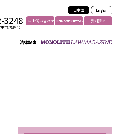
日本語
English
2-3248
お問い合わせ
資料請求
年末年始を除く)
法律記事
インフルエンサー法務
トゥー
YouTuberの法務サポート
の投稿者特定
VTuberの法務サポート
の風評被害対策
TikTok等ショート動画
害者の弁護
YouTube等SNSのM&A
グ汚染の削除対策
等活動の削除