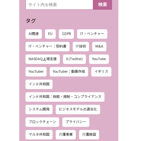
検
検索
索
タグ
AI関連
EU
GDPR
IT・ベンチャー
IT・ベンチャー：契約書
IT技術
M&A
NASDAQ上場支援
X (Twitter)
YouTube
YouTuber
YouTuber：動画作成
イギリス
インド共和国
インド共和国：税務・規制・コンプライアンス
システム開発
ビジネスモデルの適法化
ブロックチェーン
プライバシー
マルタ共和国
介護事業
介護施設